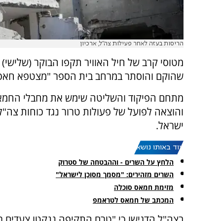
הריסות בעזה לאחר פעילות צה"ל, ארכיון
מטוסי קרב של חיל האוויר תקפו הבוקר (שלישי)
שהוקם והוסתר במרחב בית הספר "מצטפא חאפט
מתחם הפיקוד והשליטה שימש את מחבלי החמאס
והוצאה לפועל של פעולות טרור נגד כוחות צה"ל
ישראל.
עוד באותו נושא:
הלחץ על השרים - וההבטחה של סטרוק
השרים מזהירים: "מסמך מסוכן לישראל"
מזימת חמאס סוכלה
המכתב של חמאס לטראמפ
בצה"ל הדגישו כי "טרם התקיפה ננקטו צעדים רב