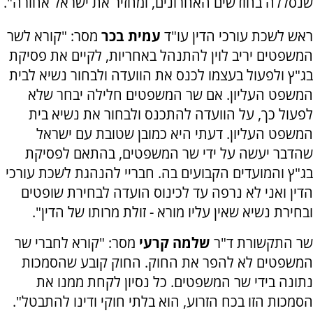
שנסללה בחודשים האחרונים, ומחזיר את ישראל אחורה".
ראש לשכת עורכי הדין עו"ד
עמית בכר
מסר: "קורא לשר
המשפטים יריב לוין להתנהל באחריות, לקיים את פסיקת
בג"ץ ולפעול בעצמו לכנס את הוועדה ולבחור נשיא לבית
המשפט העליון. אם שר המשפטים חלילה יבחר שלא
לפעול כך, על הוועדה להתכנס ולבחור את נשיא בית
המשפט העליון. דעתי היא כמובן שטובת עם ישראל
שהדבר יעשה על ידי שר המשפטים, בהתאם לפסיקת
בג"ץ והמועדים הקבועים בה. חבריי להנהגת לשכת עורכי
הדין ואני לא נרפה עד לכינוס הועדה לבחירת שופטים
ובחירת נשיא שאין עליו מורא - זולת מרותו של הדין".
שר התקשורת ד"ר
שלמה קרעי
מסר: "קורא לחברי שר
המשפטים לא להפר את החוק. החוק קובע שהסמכות
נתונה בידי שר המשפטים. כל נסיון לקחת ממנו את
הסמכות הזו בכח הזרוע, הוא בלתי חוקי ודינו להתבטל".