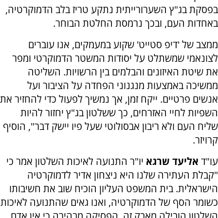
בפסקת בג"ץ השערורייתית נתקע טריז בלב הדמוקרטיה,
באחדות העם, ובכך נרמסת החלטת הבוחר.
ממצב של 'דיפ סטייט' שקוע במעמקים, אנו עוברים
לצונאמי שמשתלט על יסודות המשטר הדמוקרטי ומפר
את שיטת האיזונים והבלמים בין הרשויות. השליטה
ממשיכה באמצעות מנגנוני הפחדה על הציבור ועל
אנשים פרטיים. ייקח זמן, אך נמשיך לפעול כדי להחזיר את
השפיות לחיי האזרחים, כך ששלטון בג"ץ יחזור להיות
שליח העם ולא ריבון אבסולוטי שעל פיו יישק דבר", הוסיף
קרויזר.
עו"ד
אליעד שרגא
יו"ר התנועה לאיכות השלטון אמר כי
"קבלת העתירה שלנו היא ניצחון אדיר לדמוקרטיה
הישראלית. בית המשפט העליון הוכיח שוב את חשיבותו
כשומר הסף של הדמוקרטיה, ואנו גאים שהתנועה לאיכות
השלטון הובילה מאבק זה. הפסיקה מבהירה כי אין אדם,