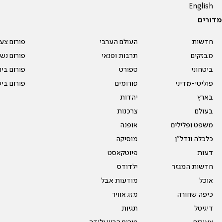
English
מדורים
חדשות
העולם הערבי
פורום צע
מבזקים
תרבות ופנאי
פורום נשו
ביטחוני
ספורט
פורום בי
פוליטי-מדיני
פורומים
פורום בי
בארץ
יהדות
בעולם
צרכנות
משפט ופלילים
אופנה
כלכלה ונדל"ן
מוסיקה
דעות
פיוטקאסט
חדשות המגזר
ילדודס
אוכל
מודעות אבל
כיפה שחורה
מזג אוויר
דיגיטל
תגיות