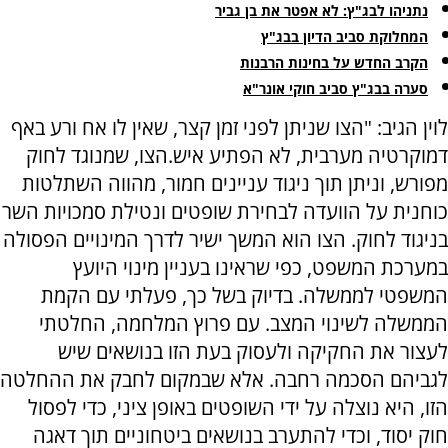
נתניהו לבג"ץ: לא אפטר את בן גביר
המחלוקת סביב הדיון בבג"ץ
הקרב החדש על בחינות הרבנות
סערה בבג"ץ סביב חוקי אונר"א
לוין הגיב: "הצו שניתן לפני זמן קצר, שאין לו אח ורע באף
דמוקרטיה מערבית, לא הפתיע איש.הצו, שמנוגד לחוק
מפורש, וניתן תוך ניגוד עניינים חמור, מהווה השתלטות
כוחנית על הוועדה לבחירת שופטים ונטילת סמכויות השר
בניגוד לחוק. הצו הוא המשך ישיר לדרך המינויים הפסולה
במערכת המשפט, כפי שראינו בעניין מינוי היועץ
המשפטי לממשלה. בדיוק בשל כך, פעלתי עם הקמת
הממשלה לשינוי המצב. עם פרוץ המלחמה, החלטתי
לעצור את החקיקה ולעסוק בעת הזו בנושאים שיש
לגביהם הסכמה רחבה. אלא שבמקום לחבק את ההחלטה
הזו, היא נוצלה על ידי השופטים באופן ציני, כדי לפסול
חוק יסוד, וכדי להתערב בנושאים ביטחוניים תוך דאגה