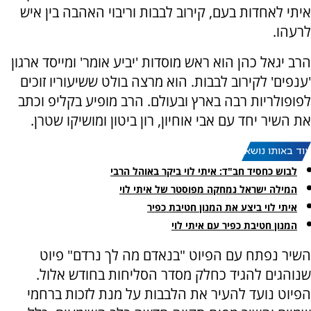
איתי לאחדות בעם, קירוב לבבות וריבוי האהבה בין איש
לרעהו.
הרב יגאל כהן הוא ראש מוסדות 'יביע אומר' ומייסד ארגון
'ענפים' לקירוב לבבות. הוא מרצה בולט ששיעוריו זוכים
לפופולריות רבה בארץ ובעולם. הרב מופיע בקליפ וכתב
את השיר יחד עם אבי אוחיון, רון ביטון ומושיקו שטרן.
עוד באותו נושא:
לבוש כחסיד חב"ד: איתי לוי ביקר באוהל הרבי
המילה ישראל נמחקה מפוסטר של איתי לוי
איתי לוי ביצע את המנון חטיבת כפיר
המנון חטיבת כפיר עם איתי לוי
השיר נפתח עם הפיוט "בנאדם מה לך נרדם" פיוט
שנוהגים להגיד כחלק מסדר הסליחות בחודש אלול.
הפיוט נועד להעיר את הלבבות על מנת לזכות ברחמי