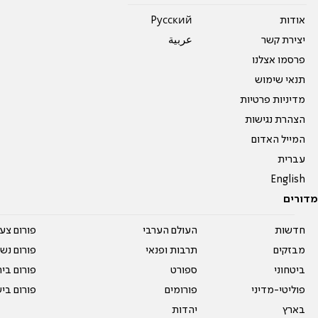
אודות
Pусский
יצירת קשר
عربية
פרסמו אצלנו
תנאי שימוש
מדיניות פרטיות
הצהרת נגישות
המייל האדום
עברית
English
מדורים
חדשות
העולם הערבי
פורום צע
מבזקים
תרבות ופנאי
פורום נשו
ביטחוני
ספורט
פורום בי
פוליטי-מדיני
פורומים
פורום בי
בארץ
יהדות