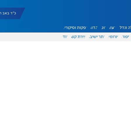
כ"ד באב תשפ"ו |
 ונדל"ן
דעות
אוכל
יהדות
הפקות וסיקורים
ספורט
פורומים
אתר ישיבה
יצירת קשר
עוד