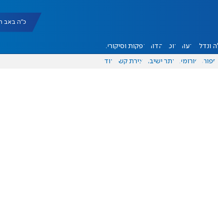
כ"ה באב תשפ"ו |
 ונדל"ן
דעות
אוכל
יהדות
הפקות וסיקורים
ספורט
פורומים
אתר ישיבה
יצירת קשר
עוד