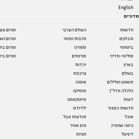
English
מדורים
חדשות
העולם הערבי
פורום צע
מבזקים
תרבות ופנאי
פורום נשו
ביטחוני
ספורט
פורום בי
פוליטי-מדיני
פורומים
פורום בי
בארץ
יהדות
בעולם
צרכנות
משפט ופלילים
אופנה
כלכלה ונדל"ן
מוסיקה
דעות
פיוטקאסט
חדשות המגזר
ילדודס
אוכל
מודעות אבל
כיפה שחורה
מזג אוויר
דיגיטל
תגיות