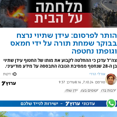
הותר לפרסום: עידן שתיוי נרצח
בבוקר שמחת תורה על ידי חמאס
וגופתו נחטפה
צה"ל עדכן כי ההחלטה לקבוע את מותו של החטוף עידן שתיוי
בן ה-28 שנחטף ממסיבת הנובה התבססה על מידע מודיעיני.
אורלי הררי
1 דקות
פורסם:
7.10.24, 8:16
עודכן:
9:37
חרבות ברזל
חטופים בעזה
עידן שתיוי