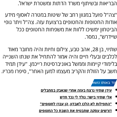
הבריאות ובשיתוף משרד הדתות ומשטרת ישראל.
"צה"ל פועל במגוון רחב של שיטות במטרה לאסוף מידע
אודות החטופות והחטופים ברצועת עזה. צה"ל ויתר גופי
הביטחון ימשיכו ללוות את משפחות החטופים ככל
שיידרש", נמסר.
שתיוי, בן 28, אהב טבע, צילום וחיות והיה מחובר מאוד
לכלבים ובעלי חיים והיה אמור להתחיל את שנתו השנייה
בלימודי קיימות וממשל באוניברסיטת רייכמן. "עידן תמיד
חשב על הזולת והקריב מעצמו למען האחר", סיפרו מכריו.
עוד באותו נושא:
עידן שתיוי נרצח בעזה אחרי שנאבק במחבלים
אלי שתיוי בישר: נולד לי נכד חדש
"התפילות לא הלכו לאבדון, הן עברו לחטופים"
דורשים עסקה שתבטיח את השבת כל החטופים