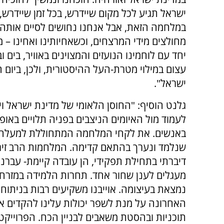
ישראל תגיע לכל מקום שיידרש, בכל זמן שיידרש,
במלחמה הזאת, אבל אנחנו נחושים לסיים אותה 
מחולצים מידי המרצחים, וכשאחיותינו ואחינו –
יחד עם לוחמינו הנועזים והמצוינים באוויר, בים
עצום במילוי מטרת-העל ההיסטורית, ולכן, ביום 
ישראל".
גלנט הוסיף: "החוסן הלאומי של מדינת ישראל וי
לעמוד מול האיומים הניצבים בפניה תלויים באופ
באנשים. את לקחי המלחמה המתחוללת למעלה 
שנלמד ונערך בהתאם קדימה. המלחמות הרב זירת
דיברתי בתחילת תפקידי, הן עובדה קיימת- עברנ
מעגלים לענן שחור אחד. תחרות הלמידה במזרח 
נמצאת בעיצומה. אוייבנו משקיעים רבות בניתוח
האחרונה על מנת לשפר יכולות עלינו להקדים או
תוכניות ובהסטת משאבים לבניין הכח. הפרוייקטי