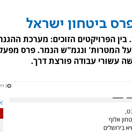
רס ביטחון ישראל
 בין הפרויקטים הזוכים: מערכת ההגנה
מפעל המטרות' ונגמ"ש הנמר. פרס מפעל
שה עשורי עבודה פורצת דרך.
2 דקות
א
ט,
חון אלוף
יא בירושלים