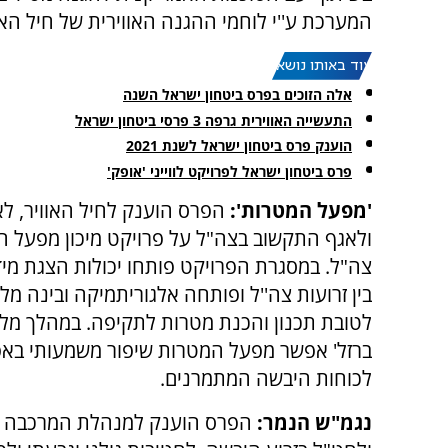
המערכת ע''י לוחמי ההגנה האווירית של חיל האו
עוד באותו נושא:
אלה הזוכים בפרס ביטחון ישראל השנה
התעשייה האווירית גרפה 3 פרסי ביטחון ישראל
הוענק פרס ביטחון ישראל לשנת 2021
פרס ביטחון ישראל לפרויקט לווייני 'אופק'
'מפעל המטרות':
הפרס הוענק לחיל האוויר, לא
ולאגף התקשוב בצה"ל על פרויקט מיכון מפעל 
צה"ל. במסגרת הפרויקט פותחו יכולות הצגת מי
בין זרועות צה''ל ופותחה אלגוריתמיקה ובינה מל
לטובת תכנון והכנת מטרות לתקיפה. במהלך מל
ברזל' אפשר מפעל המטרות שיפור משמעותי באפק
לכוחות היבשה המתמרנים.
נגמ"ש הנמר:
הפרס הוענק למנהלת המרכבה וה