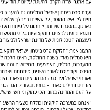
עם אתגרי שדה הקרב ולהשגת עליונות מודיעינית
ועדת פרס ביטחון ישראל החליטה גם להעניק פ
חיים לי׳, איש המוסד, על עשייתו במהלך שלושה 
בארגון. במסגרת שירותו, י׳ חתום על פיתוח מערכו
דוגמא ומופת למצוינות ומקצועיות בלתי מתפשרת
לעוצמה הטכנולוגית של מדינת ישראל ולביצור ב
הרצוג אמר: "חלוקת פרס ביטחון ישראל דווקא ב
היא סמלית מאד. בשנה החולפת, ראינו הלכה 
המערכות, הכלים, האמצעים, החידושים וההישגים 
הפרס, וקודמיכם לאורך השנים, פיתחתם ויצרתם 
ואזרחי ישראל ועד כמה הם מביאים תוצאות. היום
אזרחים וחיילים כאחד – בחזית ובעורף. הם הכריעו
על העם והמדינה במובן הכי עמוק ומוחשי שיש".
"אנחנו במערכה היקפית וכוללת כשציר הרשע הא
במדינת ישראל ואזרחיה. הוכחנו ונמשיך להוכיח 