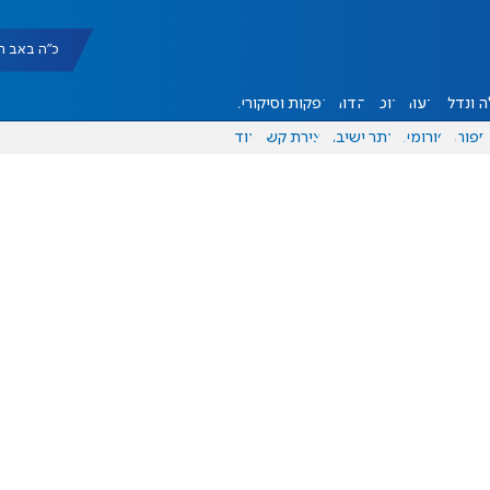
כ"ה באב תשפ"ו |
 ונדל"ן
דעות
אוכל
יהדות
הפקות וסיקורים
ספורט
פורומים
אתר ישיבה
יצירת קשר
עוד