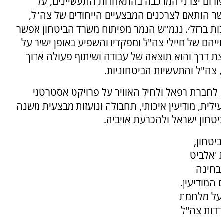
לפורום יצרני המרכבה בהתאחדות התעשיינים, על
אשר הותאם לצרכנים המבצעיים הייחודים של צה"ל,
ות ברזל׳. נגמ"ש הנמר מפיתוח משרד הביטחון אפשר
הם של חיילי צה"ל ומפקדיו והשפיע באופן ישיר על
 דרך והוא תוצאה של עבודה ושיתוף פעולה ארוך
 צה"ל והתעשיות הביטחוניות.
, לחברת רפאל ולחיל האוויר על פרויקט אסטרטגי
ילית, מודיעין איכותי, תחבולה ונועזות מבצעית משנה
טחון ישראל ולהכרעת אויביה.
טחון,
 'אלביט
בחינה
המודיעין.
על מלחמת
דות צה''ל