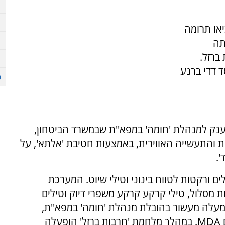
או תרומה
תה
ברזל.
 דדי ברנע
ק למנהלת 'חומה' במפא''ת שבמשרד הביטחון,
 והתעשייה האווירית, באמצעות חטיבת 'אלתא', על
'.
 ורקטות לטווח בינוני וטילי שיוט. המערכת
 מסלול, טילי קרקע קרקע משפרי דיוק וטילים
למעלה מעשור בהובלת מנהלת 'חומה' במפא''ת,
בשיתוף עם הסוכנות האמריקנית להגנה מטילים MDA. במהלך מלחמת 'חרבות ברזל' הופעלה