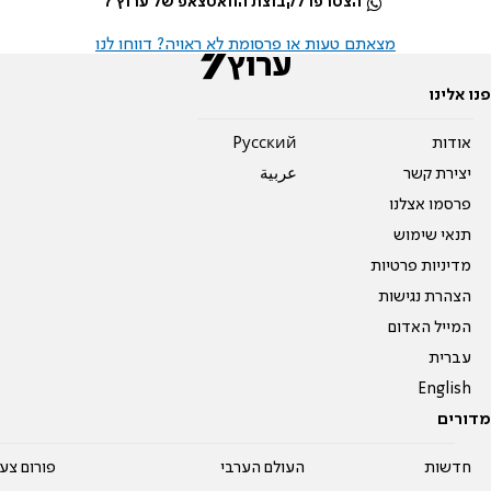
הצטרפו לקבוצת הוואטצאפ של ערוץ 7
מצאתם טעות או פרסומת לא ראויה? דווחו לנו
פנו אלינו
אודות
Pусский
יצירת קשר
عربية
פרסמו אצלנו
תנאי שימוש
מדיניות פרטיות
הצהרת נגישות
המייל האדום
עברית
English
מדורים
חדשות
העולם הערבי
פורום צע