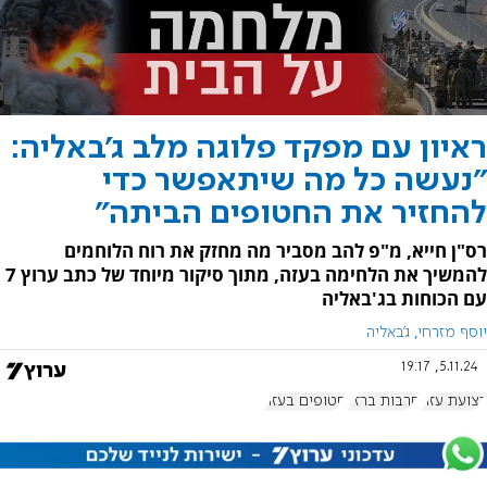
ראיון עם מפקד פלוגה מלב ג'באליה:
"נעשה כל מה שיתאפשר כדי
להחזיר את החטופים הביתה"
רס"ן חייא, מ"פ להב מסביר מה מחזק את רוח הלוחמים
להמשיך את הלחימה בעזה, מתוך סיקור מיוחד של כתב ערוץ 7
עם הכוחות בג'באליה
יוסף מזרחי, ג'באליה
5.11.24, 19:17
רצועת עזה
חרבות ברזל
חטופים בעזה