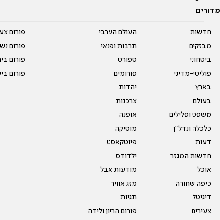
מדורים
חדשות
העולם הערבי
פורום צע
מבזקים
תרבות ופנאי
פורום נשו
ביטחוני
ספורט
פורום בי
פוליטי-מדיני
פורומים
פורום בי
בארץ
יהדות
בעולם
צרכנות
משפט ופלילים
אופנה
כלכלה ונדל"ן
מוסיקה
דעות
פיוטקאסט
חדשות המגזר
ילדודס
אוכל
מודעות אבל
כיפה שחורה
מזג אוויר
דיגיטל
תגיות
צעירים
פורום הריון ולידה