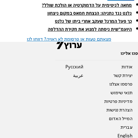
מחאה לגיטימית על הדמוקרטיה או הולכת שולל?
גלנט נגד נתניהו: הנצחת חמאס במקום ניצחון
כך פעל המרגל שעקב אחרי ביתו של גלנט
היועמ"שית ניסתה למנוע את חקירת ההדלפה
מצאתם טעות או פרסומת לא ראויה? דווחו לנו
פנו אלינו
אודות
Pусский
יצירת קשר
عربية
פרסמו אצלנו
תנאי שימוש
מדיניות פרטיות
הצהרת נגישות
המייל האדום
עברית
English