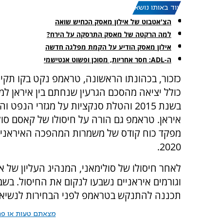
עוד באותו נושא:
הצ'אטבוט של אילון מאסק הכחיש שואה
למה הרקטה של מאסק התרסקה על הירח?
אילון מאסק הודיע על הקמת מפלגה חדשה
ה-ADL: חסר אחריות, מסוכן ופשוט אנטישמי
כזכור, בכהונתו הראשונה, טראמפ נקט בקו תקיף 
כולל יציאה מהסכם הגרעין שנחתם בין איראן ל
בשנת 2015 והטלת סנקציות על מגזרי הנפט
איראן. טראמפ גם הורה על חיסולו של קאסם סול
מפקד כוח קודס של משמרות המהפכה האיראניי
2020.
לאחר חיסולו של סולימאני, המנהיג העליון של 
וגורמים איראניים נשבעו לנקום את החיסול. בש
תכננה להתנקש בטראמפ לפני הבחירות לנשיאו
מצאתם טעות או פרס