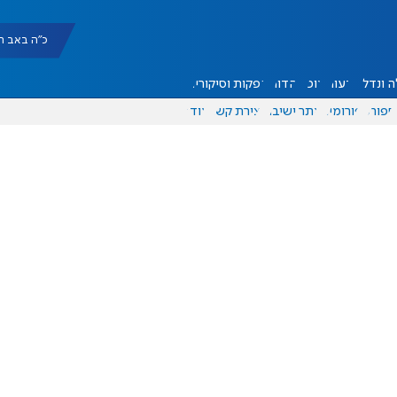
כ"ה באב תשפ"ו |
 ונדל"ן
דעות
אוכל
יהדות
הפקות וסיקורים
ספורט
פורומים
אתר ישיבה
יצירת קשר
עוד