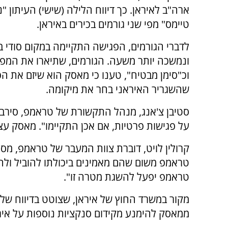
ארה"ב לאיראן. כך דיווח הלילה (שישי) העיתון "ני
טיימס" מפי שני גורמים בכירים באיראן.
לדברי הגורמים, הפגישה התקיימה במקום סודי בני
ונמשכה יותר משעה. הגורמים, שתיארו את המפ
וכ"סימן מבטיח", טענו כי מאסק הוא שיזם את הפ
שהשגריר האיראני בחר את מיקומה.
סטיבן צ'אנג, מנהל התקשורת של טראמפ, סירב 
על פגישות פרטיות, אם אכן התקיימו". מאסק עצ
קרולין לויט, דוברת צוות המעבר של טראמפ, מ
טראמפ משום שהם מאמינים ביכולתו להוביל ולהש
טראמפ יפעל להשגת מטרה זו".
מקור במשרד החוץ של איראן, שצוטט בדיווח של ה
ממאסק להימנע מקידום סנקציות נוספות על איר