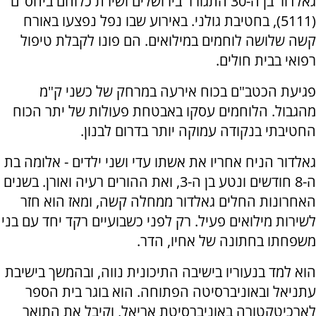
גאלדור בן ה-30 התגורר בירושלים ושירת כלוחם ביחס"ם
(5111), בחטיבת גולני. באירוע שבו נפל נפצעו באורח
קשה שלושה לוחמים במילואים. הם פונו לקבלת טיפול
רפואי בבית חולים.
פגיעת הכטב"ם בכוח אירעה במרחק של כשני ק"מ
מהגבול. הלוחמים עסקו באבטחת פעולות של יתר הכוח
החטיבתי בנקודה עמוקה יותר בדרום לבנון.
גאלדור הניח אחריו את אשתו עדי ושני ילדים - אלומה בת
ה-8 חודשים ונטע בן ה-3, ואת ההורים רעיה ואורן. בשנים
האחרונות החלים גאלדור ממחלה קשה, ומאז הוא חזר
לשירות מילואים פעיל. רק לפני כשבועיים רקד יחד עם בני
משפחתו בחתונה של אחיו, הדר.
הוא למד בנעוריו בישיבה התיכונית נווה, ובהמשך בישיבת
עתניאל ובאוניברסיטה הפתוחה. הוא בוגר בית הספר
לארכיטקטורה באוניברסיטת אריאל, וקיבל את התואר