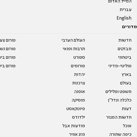
המייל האדום
עברית
English
מדורים
חדשות
העולם הערבי
פורום צע
מבזקים
תרבות ופנאי
פורום נשו
ביטחוני
ספורט
פורום בי
פוליטי-מדיני
פורומים
פורום בי
בארץ
יהדות
בעולם
צרכנות
משפט ופלילים
אופנה
כלכלה ונדל"ן
מוסיקה
דעות
פיוטקאסט
חדשות המגזר
ילדודס
אוכל
מודעות אבל
כיפה שחורה
מזג אוויר