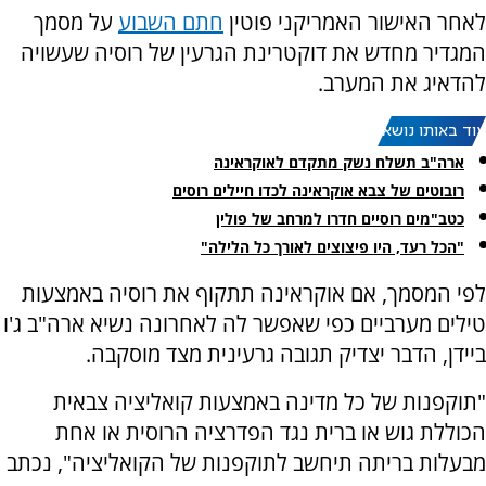
לאחר האישור האמריקני פוטין
חתם השבוע
על מסמך
המגדיר מחדש את דוקטרינת הגרעין של רוסיה שעשויה
להדאיג את המערב.
עוד באותו נושא:
ארה"ב תשלח נשק מתקדם לאוקראינה
רובוטים של צבא אוקראינה לכדו חיילים רוסים
כטב"מים רוסיים חדרו למרחב של פולין
"הכל רעד, היו פיצוצים לאורך כל הלילה"
לפי המסמך, אם אוקראינה תתקוף את רוסיה באמצעות
טילים מערביים כפי שאפשר לה לאחרונה נשיא ארה"ב ג'ו
ביידן, הדבר יצדיק תגובה גרעינית מצד מוסקבה.
"תוקפנות של כל מדינה באמצעות קואליציה צבאית
הכוללת גוש או ברית נגד הפדרציה הרוסית או אחת
מבעלות בריתה תיחשב לתוקפנות של הקואליציה", נכתב