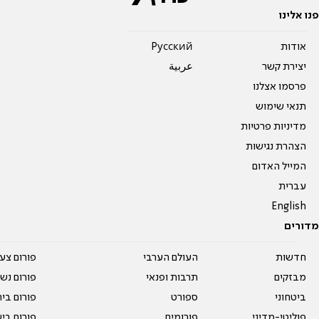
פנו אלינו
אודות
Pусский
יצירת קשר
عربية
פרסמו אצלנו
תנאי שימוש
מדיניות פרטיות
הצהרת נגישות
המייל האדום
עברית
English
מדורים
חדשות
העולם הערבי
פורום צע
מבזקים
תרבות ופנאי
פורום נשו
ביטחוני
ספורט
פורום בי
פוליטי-מדיני
פורומים
פורום בי