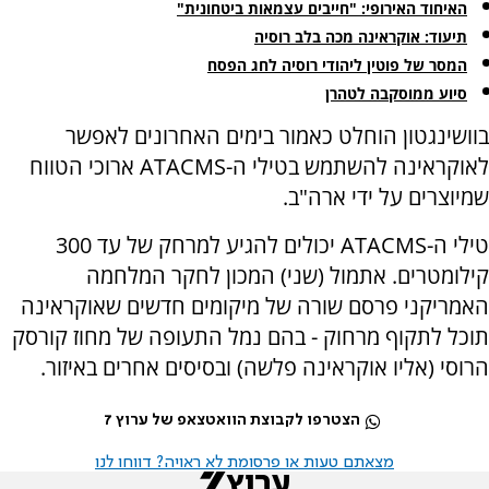
האיחוד האירופי: "חייבים עצמאות ביטחונית"
תיעוד: אוקראינה מכה בלב רוסיה
המסר של פוטין ליהודי רוסיה לחג הפסח
סיוע ממוסקבה לטהרן
בוושינגטון הוחלט כאמור בימים האחרונים לאפשר
לאוקראינה להשתמש בטילי ה-ATACMS ארוכי הטווח
שמיוצרים על ידי ארה"ב.
טילי ה-ATACMS יכולים להגיע למרחק של עד 300
קילומטרים. אתמול (שני) המכון לחקר המלחמה
האמריקני פרסם שורה של מיקומים חדשים שאוקראינה
תוכל לתקוף מרחוק - בהם נמל התעופה של מחוז קורסק
הרוסי (אליו אוקראינה פלשה) ובסיסים אחרים באיזור.
הצטרפו לקבוצת הוואטצאפ של ערוץ 7
מצאתם טעות או פרסומת לא ראויה? דווחו לנו