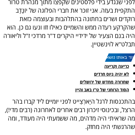
לפני שנגדע בידי פלסטינים שקפצו מתוך מנהרת טרור
התקפית בעזה. אני זוכר את חברי הפלוגה של יוֹנָדָב
רוקדים ושרים בחתונה בהתלהבות ובעוצמה כזאת
שהקרקע רעדה ממש והשמיים כאילו זזו ונעו גם כן. הוא
היה בנם הצעיר של ידידיי היקרים ד"ר מרדכי ז"ל וליאורה
תבלט"א לוינשטיין.
עוד באותו נושא:
כריעה וקריעה
לא יהיה גיוס חרדים
שחרורה מחדש של ירושלים
הסוד הרוחני של ט"ו באב והיין
בהתכנסות לרגל היָארְצַייט לפני יומיים ליד קברו בהר
הרצל, ובכינוסי זיכרון רבים אחרים לאחרונה (רבים מדי!),
מה שראיתי היה מדהים, מה ששמעתי היה מעודד, ומה
שהרגשתי היה מחזק.