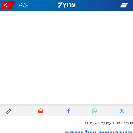
+
-
ערוץ 7
דעות
היָארְצַייט של יונדב