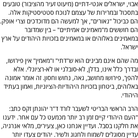
אבוי, ישראלים אנטי-דתיים (מיעוט זעיר מהציבור) טובעים
בתסכול ובמרירות של עצמם לנוכח סטטיסטיקות אלה.
הם כביכול "נאורים", אך למעשה הם מדוכדכים וצרי אופק.
הם חוששים מ"מאמינים אמיתיים" – בין שמדובר
במאמינים באלוהים או במאמינים בזכויות היהודים על ארץ
ישראל.
מה שהם אינם מבינים הוא ש"דתי" ו"מאמין" אין פירושו,
ובדרך כלל אינו, בדלן, לא-סובלני או לא-רציונלי. אלא
להפך, פירושו מחושב, גאה, נחוש וחסון. זה אומר אמונה
באלוהים, ביטחון בזכויות היהודיות-הציוניות, ואמון בעתיד
היהודי.
הרב הראשי הבריטי לשעבר לורד ד"ר יהונתן זקס כתב:
"העם היהודי קיים זמן רב יותר מכמעט כל עם אחר. ידענו
את חלקנו בסבל. ועדיין אנחנו כאן, צעירים, מלאי אנרגיה,
עדיין מסוגלים לשמוח ולחגוג ולשיר. יהודים צעדו יותר