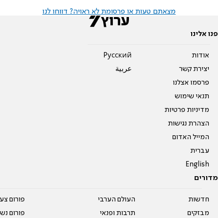
מצאתם טעות או פרסומת לא ראויה? דווחו לנו
פנו אלינו
אודות
Pусский
יצירת קשר
عربية
פרסמו אצלנו
תנאי שימוש
מדיניות פרטיות
הצהרת נגישות
המייל האדום
עברית
English
מדורים
חדשות
העולם הערבי
פורום צע
מבזקים
תרבות ופנאי
פורום נשו