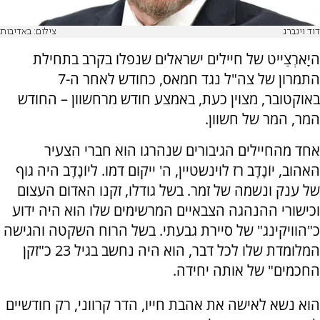
דוד וינברג
צילום: באדיבות
היָארְצַייט של חיילים ישראלים שנפלו בקרב בתחילת
התמרון של צה"ל נגד חמאס, כחודש לאחר ה-7
באוקטובר, מצוין כעת, באמצע חודש מרחשוון – החודש
המר, המר של חשוון.
אחד מהחיילים הגיבורים שנהרגו הוא חברי הצעיר
האהוב, יוֹנָדָב רז לוינשטיין, ה' ייקום דמו. ליוֹנָדָב היה גוף
של ענק ונשמה של זמר. בשל גודלו, זקנו האדום העצום
וכישורי ההנהגה הצבאיים המרשימים שלו הוא היה ידוע
כ"הוויקינג" של סיירת גבעתי. בשל הרוח השקטה והגישה
המלומדת שלו לכל דבר, הוא היה נחשב בגיל 23 כ"זקן
החכמים" של אותה יחידה.
הוא נשא לאישה את אהבת חייו, הדר קרווני, רק חודשיים