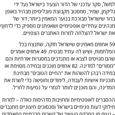
למשל, סקר עדכני של הדור הצעיר בישראל (על ידי
גליקמן, שמיר, סמסנוב מקבוצת פובליסיס) מבהיר באופן
ברור שישראל מבורכת בנוער המאמין ביותר; דור של
מנהיגים עתידיים אופטימיים ושאפתנים מספיק כדי לדחוף
את ישראל להצלחה למרות האתגרים הצפויים.
59 אחוזים מאמינים שישראל חזקה, שתנצח בכל
המלחמות, ושיש לה עתיד מבטיח. 49 אחוזים אומרים
שהם מגויסים לצבא או מתנדבים במסגרות אזרחיות והם
"מסורים" למדינה. 82 אחוזים מוכנים (במידה מסוימת או
במידה רבה) להשהות את "החיים הטובים" מבחינת
תוכניות אישיות לעבודה, לימודים וחופשה כדי לשרת את
המדינה, והם מוכנים לוותר לגמרי על נסיעות לחו"ל.
ההסברים לאופטימיות ומחויבות מדהימות כאלה – למרות
חילוקי דעות פנימיים בישראל וסכסוכים חיצוניים מתגברים
– נעים מן המרקם העשיר של קשרים חברתיים המאחדים