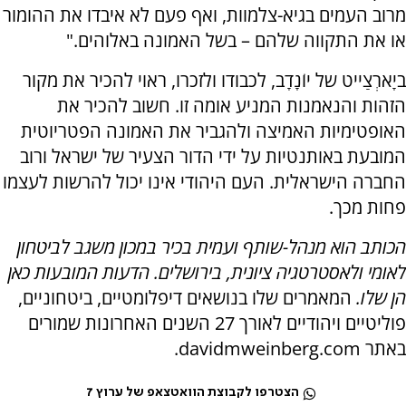
מרוב העמים בגיא-צלמוות, ואף פעם לא איבדו את ההומור
או את התקווה שלהם – בשל האמונה באלוהים."
ביָארְצַייט של יוֹנָדָב, לכבודו ולזכרו, ראוי להכיר את מקור
הזהות והנאמנות המניע אומה זו. חשוב להכיר את
האופטימיות האמיצה ולהגביר את האמונה הפטריוטית
המובעת באותנטיות על ידי הדור הצעיר של ישראל ורוב
החברה הישראלית. העם היהודי אינו יכול להרשות לעצמו
פחות מכך.
הכותב הוא מנהל-שותף ועמית בכיר במכון משגב לביטחון
לאומי ולאסטרטגיה ציונית, בירושלים. הדעות המובעות כאן
הן שלו.
המאמרים שלו בנושאים דיפלומטיים, ביטחוניים,
פוליטיים ויהודיים לאורך 27 השנים האחרונות שמורים
באתר davidmweinberg.com.
הצטרפו לקבוצת הוואטצאפ של ערוץ 7