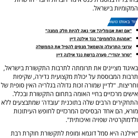
המקומיות בישראל.
עוד באותו נושא:
"אם זאת אנומליה? אני גאה להיות חלק ממנה"
"אמהות הלוחמים" נגד אילנה דיין
ערוצי התרעלה והשמאל מנסים להפיל את הממשלה
"טרור יהודי": סערה ברשת נגד אילנה דיין
באיגוד מציינים את תרומתה לתרבות התקשורת בישראל,
תרבות המבוססת על יכולת מקצועית נדירה, שקיפות
וחריצות. "לדיין שמורה זכות גדולה בגלריה האין סופית של
אישים מרכזיים בחיי האומה בתחום התקשורת ובכלל.
התחקירים הרבים שלה בתוכנית 'עובדה' שמתבצעים ללא
מורא, הם אחד הבסיסים המרכזיים לחופש העיתונות
ולדמוקרטיה שפויה ואיכותית".
"אילנה היא סמל דוגמא ומופת לתקשורת חוקרת רבת