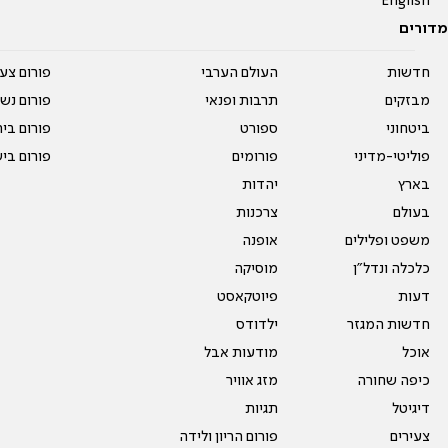
English
מדורים
חדשות
העולם הערבי
פורום צע
מבזקים
תרבות ופנאי
פורום נשו
ביטחוני
ספורט
פורום בי
פוליטי-מדיני
פורומים
פורום בי
בארץ
יהדות
בעולם
צרכנות
משפט ופלילים
אופנה
כלכלה ונדל"ן
מוסיקה
דעות
פיוטקאסט
חדשות המגזר
ילדודס
אוכל
מודעות אבל
כיפה שחורה
מזג אוויר
דיגיטל
תגיות
צעירים
פורום הריון ולידה