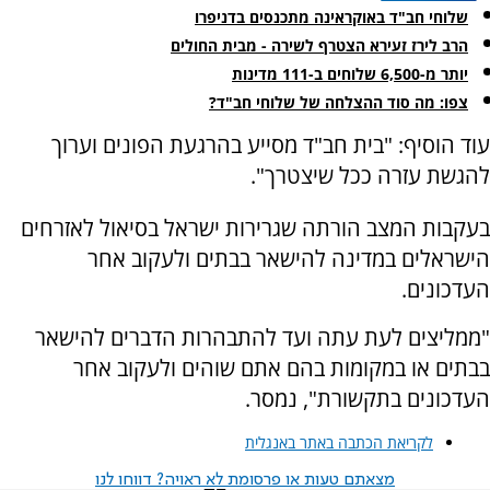
שלוחי חב"ד באוקראינה מתכנסים בדניפרו
הרב לירז זעירא הצטרף לשירה - מבית החולים
יותר מ-6,500 שלוחים ב-111 מדינות
צפו: מה סוד ההצלחה של שלוחי חב"ד?
עוד הוסיף: "בית חב"ד מסייע בהרגעת הפונים וערוך
להגשת עזרה ככל שיצטרך".
בעקבות המצב הורתה שגרירות ישראל בסיאול לאזרחים
הישראלים במדינה להישאר בבתים ולעקוב אחר
העדכונים.
"ממליצים לעת עתה ועד להתבהרות הדברים להישאר
בבתים או במקומות בהם אתם שוהים ולעקוב אחר
העדכונים בתקשורת", נמסר.
לקריאת הכתבה באתר באנגלית
מצאתם טעות או פרסומת לא ראויה? דווחו לנו