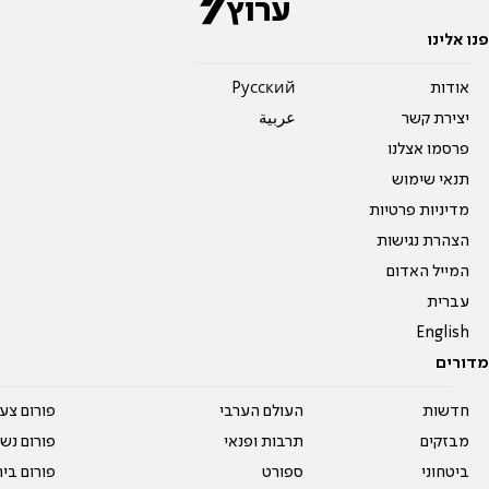
פנו אלינו
אודות
Pусский
יצירת קשר
عربية
פרסמו אצלנו
תנאי שימוש
מדיניות פרטיות
הצהרת נגישות
המייל האדום
עברית
English
מדורים
חדשות
העולם הערבי
פורום צע
מבזקים
תרבות ופנאי
פורום נשו
ביטחוני
ספורט
פורום בי