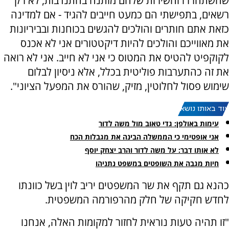
שהשתחררו והשירות שלהם מותנה בהתנדבות, לא רק
רשאים, בתפישתי הם כמעט חייבים להגיד - אם למדינה
כזאת אתם חותרים והולכים להגשים בכוחנות ובביריונות
את מאווייכם והולכים להיות דיקטטורים אני לא אכנס
לקוקפיט להטיס את המטוס כי אני לא חייב. אני לא רואה
את זה כהתערבות פוליטית בכלל, אלא ניסיון לבלום
שימוש פסול לחלוטין, מזיק, שהורס את המפעל הציוני".
עוד באותו נושא:
עימות באולפן: גדי טאוב מול משה לדור
אני אופטימי כי הממשלה הבינה את מגבלות הכח
לא אותו דבר: על משה לדור והרב יצחק יוסף
חיות מגבה את השופטים במשפט נתניהו
כהנא גם תקף את שר המשפטים יריב לוין בשל כוונתו
לחדש חקיקה של חלק מהרפורמה המשפטית.
"זו תהיה טעות נוראית לחזור למקומות האלה, אנחנו