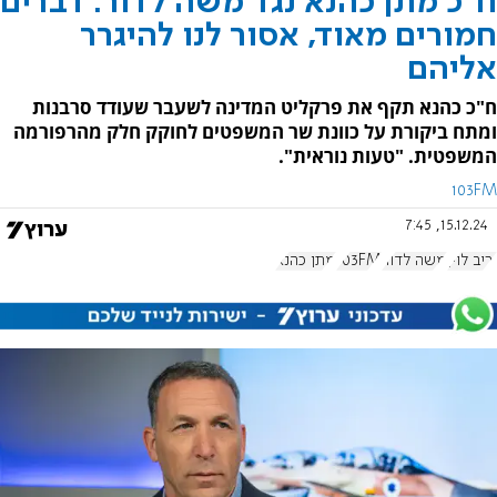
ח"כ מתן כהנא נגד משה לדור: דברים
חמורים מאוד, אסור לנו להיגרר
אליהם
ח"כ כהנא תקף את פרקליט המדינה לשעבר שעודד סרבנות
ומתח ביקורת על כוונת שר המשפטים לחוקק חלק מהרפורמה
המשפטית. "טעות נוראית".
103FM
15.12.24, 7:45
יריב לוין
משה לדור
103FM
מתן כהנא