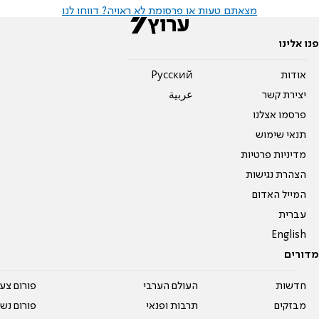
מצאתם טעות או פרסומת לא ראויה? דווחו לנו
פנו אלינו
אודות
Pусский
יצירת קשר
عربية
פרסמו אצלנו
תנאי שימוש
מדיניות פרטיות
הצהרת נגישות
המייל האדום
עברית
English
מדורים
חדשות
העולם הערבי
פורום צע
מבזקים
תרבות ופנאי
פורום נשו