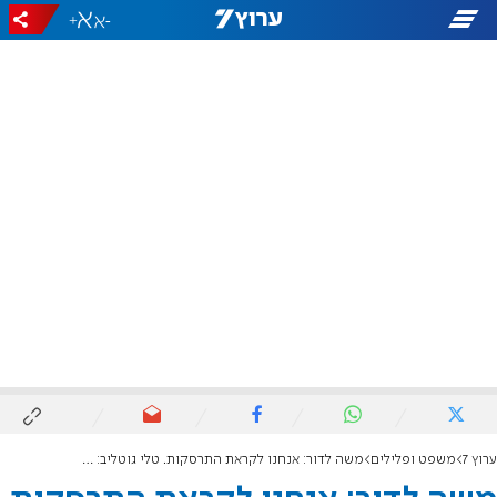
+
-
ערוץ 7
משפט ופלילים
משה לדור: אנחנו לקראת התרסקות. טלי גוטליב: הפרקליטות והיועמ"שית לא זוכרים את מקומם