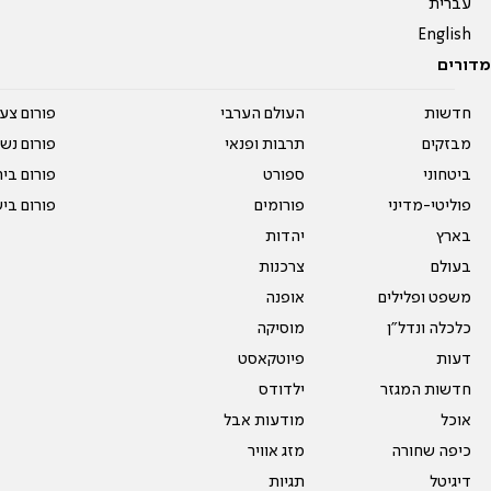
עברית
English
מדורים
חדשות
העולם הערבי
פורום צע
מבזקים
תרבות ופנאי
פורום נשו
ביטחוני
ספורט
פורום בי
פוליטי-מדיני
פורומים
פורום בי
בארץ
יהדות
בעולם
צרכנות
משפט ופלילים
אופנה
כלכלה ונדל"ן
מוסיקה
דעות
פיוטקאסט
חדשות המגזר
ילדודס
אוכל
מודעות אבל
כיפה שחורה
מזג אוויר
דיגיטל
תגיות