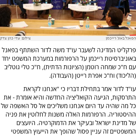
הפאנל באונ' רייכמן
צילום: עדי כהן צדק
פרקליט המדינה לשעבר עו"ד משה לדור השתתף בפאנל
באוניברסיטת רייכמן על הרפורמות במערכת המשפט יחד
עם ח"כ שמחה רוטמן (הציונות הדתית), ח"כ טלי גוטליב
(הליכוד) וח"כ אפרת רייטן (העבודה).
עו"ד לדור אמר בתחילת דבריו כי "אנחנו לקראת
התרסקות, הגיעה הקואליציה החדשה והיא אומרת - את
כל מה שהיה עד היום אנחנו משליכים אל סל האשפה של
ההיסטוריה. הרפורמות האלה משנות לחלוטין את פניה
של מדינת ישראל ובעיקר את הדמוקרטיה. היועצים
המשפטיים זה עניין פסול שהופך את הייעוץ המשפטי