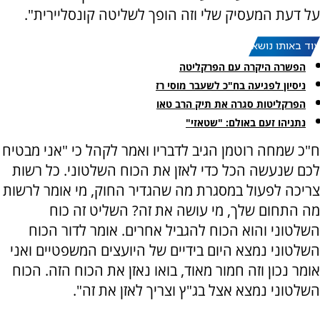
על דעת המעסיק שלי וזה הופך לשליטה קונסליירית".
עוד באותו נושא:
הפשרה היקרה עם הפרקליטה
ניסיון לפגיעה בח"כ לשעבר מוסי רז
הפרקליטות סגרה את תיק הרב טאו
נתניהו זעם באולם: "שטאזי"
ח"כ שמחה רוטמן הגיב לדבריו ואמר לקהל כי "אני מבטיח
לכם שנעשה הכל כדי לאזן את הכוח השלטוני. כל רשות
צריכה לפעול במסגרת מה שהגדיר החוק, מי אומר לרשות
מה התחום שלך, מי עושה את זה? השליט זה כוח
השלטוני והוא הכוח להגביל אחרים. אומר לדור הכוח
השלטוני נמצא היום בידיים של היועצים המשפטיים ואני
אומר נכון וזה חמור מאוד, בואו נאזן את הכוח הזה. הכוח
השלטוני נמצא אצל בג"ץ וצריך לאזן את זה".