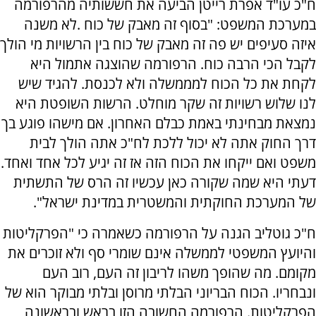
ח"כ עו"ד אפרת רייטן הביעה את חששותיה מהרפורמה
במערכת המשפט: "בסוף זה מאבק של כוח .לא משנה
איזה סעיפים יש פה זה מאבק של כוח בין הרשויות מי הולך
לקבל הכי הרבה כוח. הרפורמה שהוצגה אתמול היא
לקחת את כל הכוח למממשלה ולא לכנסת. להגיד שיש
לנו שלוש רשויות זה שקר מוחלט. הרשות השופטת היא
נמצאת מבחינתי באמת כבלם האחרון. אם מישהו פוגע בך
דרך החוק אתה לא יכול ללכת לח"כ אתה הולך לבית
משפט ואם ייקחו את הכוח הזה אז זה יגיע לכל אחד ואחד.
דעתי היא שמה שקורה כאן עכשיו זה הרס של התשתית
של המערכת החוקתית והמשטרית במדינת ישראל".
ח"כ גוטליב הגנה על הרפורמה כשאמרה כי "הפרקליטות
והיועץ המשפטי לממשלה אינם שומרי סף ולא זוכרים את
מקומם. מה שהופך משהו לריבון זה העם, רוב העם
ונבחריו. הכוח הבריוני הבלתי מרוסן ובלתי מבוקר הוא של
הפרקליטות. הרפורמה החשובה הזו בראש ובראשונה