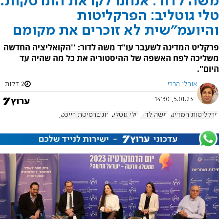
משה לדור: אנחנו לקראת התרסקות.
טלי גוטליב: הפרקליטות
והיועמ"שית לא זוכרים את מקומם
פרקליט המדינה לשעבר עו"ד משה לדור: ''הקואליציה החדשה
משליכה לפח האשפה של ההיסטוריה את כל מה שהיה עד
היום".
אורלי הררי
2 דקות
5.01.23, 14:30
פרקליטות המדינה
משה לדור
טלי גוטליב
אוניברסיטת רייכמן