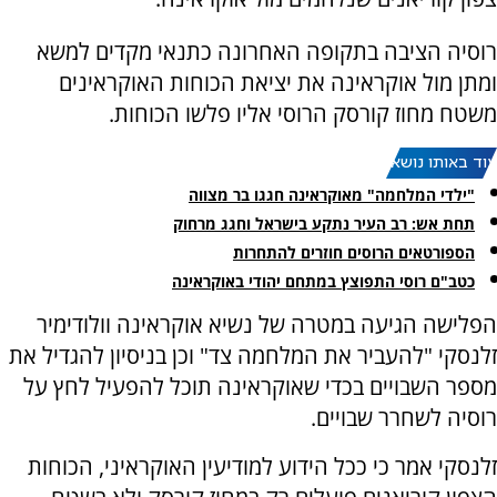
רוסיה הציבה בתקופה האחרונה כתנאי מקדים למשא
ומתן מול אוקראינה את יציאת הכוחות האוקראינים
משטח מחוז קורסק הרוסי אליו פלשו הכוחות.
עוד באותו נושא:
"ילדי המלחמה" מאוקראינה חגגו בר מצווה
תחת אש: רב העיר נתקע בישראל וחגג מרחוק
הספורטאים הרוסים חוזרים להתחרות
כטב"ם רוסי התפוצץ במתחם יהודי באוקראינה
הפלישה הגיעה במטרה של נשיא אוקראינה וולודימיר
זלנסקי "להעביר את המלחמה צד" וכן בניסיון להגדיל את
מספר השבויים בכדי שאוקראינה תוכל להפעיל לחץ על
רוסיה לשחרר שבויים.
זלנסקי אמר כי ככל הידוע למודיעין האוקראיני, הכוחות