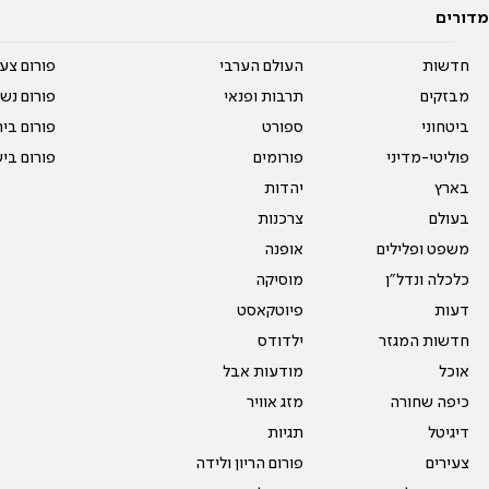
מדורים
חדשות
העולם הערבי
פורום צע
מבזקים
תרבות ופנאי
פורום נשו
ביטחוני
ספורט
פורום בי
פוליטי-מדיני
פורומים
פורום בי
בארץ
יהדות
בעולם
צרכנות
משפט ופלילים
אופנה
כלכלה ונדל"ן
מוסיקה
דעות
פיוטקאסט
חדשות המגזר
ילדודס
אוכל
מודעות אבל
כיפה שחורה
מזג אוויר
דיגיטל
תגיות
צעירים
פורום הריון ולידה