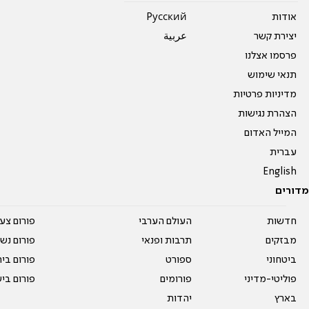
אודות
Pусский
יצירת קשר
عربية
פרסמו אצלנו
תנאי שימוש
מדיניות פרטיות
הצהרת נגישות
המייל האדום
עברית
English
מדורים
חדשות
העולם הערבי
פורום צע
מבזקים
תרבות ופנאי
פורום נשו
ביטחוני
ספורט
פורום בי
פוליטי-מדיני
פורומים
פורום בי
בארץ
יהדות