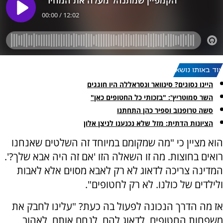
עוד באותו נושא:
היינו נסוגים? סינוואר ונסראללה היו חוגגים
השר סמוטריץ': "בזכותי כל החטופים כאן"
סשה טרופנוב וספיר כהן התחתנו
הציונות הדתית: מזל שלא נכנענו לניצן אלון
הוא מציין כי "מה שמקומם במיוחד זה השלטים שאנחנו
רואים בחוצות. מה זו השאלה הזו 'אם זה היה אבא שלך?'.
המדינה צריכה לדאוג לא רק לאבא מסוים אלא לאבות
ולילדים של כולנו. לא רק לחטופים".
אז מה הדרך הנכונה לפעול בה כעת? "עלינו לחבק את
משפחות החטופים, לדאוג להם, לנחם אותם, לאהוב