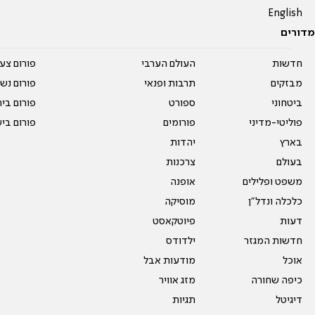
English
מדורים
חדשות
העולם הערבי
פורום צע
מבזקים
תרבות ופנאי
פורום נשו
ביטחוני
ספורט
פורום בי
פוליטי-מדיני
פורומים
פורום בי
בארץ
יהדות
בעולם
צרכנות
משפט ופלילים
אופנה
כלכלה ונדל"ן
מוסיקה
דעות
פיוטקאסט
חדשות המגזר
ילדודס
אוכל
מודעות אבל
כיפה שחורה
מזג אוויר
דיגיטל
תגיות