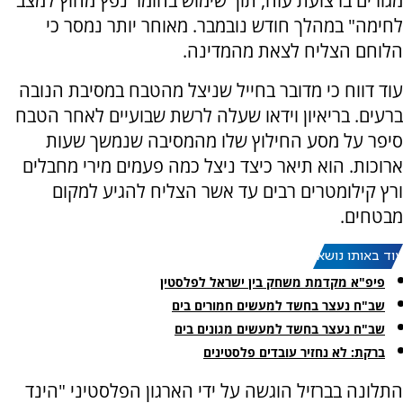
מגורים ברצועת עזה, תוך שימוש בחומר נפץ מחוץ למצב
לחימה" במהלך חודש נובמבר. מאוחר יותר נמסר כי
הלוחם הצליח לצאת מהמדינה.
עוד דווח כי מדובר בחייל שניצל מהטבח במסיבת הנובה
ברעים. בריאיון וידאו שעלה לרשת שבועיים לאחר הטבח
סיפר על מסע החילוץ שלו מהמסיבה שנמשך שעות
ארוכות. הוא תיאר כיצד ניצל כמה פעמים מירי מחבלים
ורץ קילומטרים רבים עד אשר הצליח להגיע למקום
מבטחים.
עוד באותו נושא:
פיפ"א מקדמת משחק בין ישראל לפלסטין
שב"ח נעצר בחשד למעשים חמורים בים
שב"ח נעצר בחשד למעשים מגונים בים
ברקת: לא נחזיר עובדים פלסטינים
התלונה בברזיל הוגשה על ידי הארגון הפלסטיני "הינד