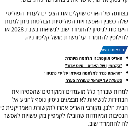
בצוותה של האריס שוקלים את הצעדים לעתיד הפוליטי
שלה כשבין האפשרויות הפוליטיות הבולטות ניתן למנות
היערכות לניסיון להתמודד שוב לנשיאות בשנת 2028 או
לחילופין להתמודד על משרת מושל קליפורניה.
עוד באותו נושא:
האריס תוקפת: זו מלחמה מיותרת
"הקמפיין של האריס – סיוט ארור"
"טראמפ נגרר למלחמה באיראן על ידי נתניהו"
השאלה על ישראל שעוררה סערה
למרות שבדרך כלל מועמדים דמוקרטים שהפסידו את
הבחירות לנשיאות לא מבצעים ניסיון נוסף להגיע אל
הבית הלבן, מקורבי האריס אמרו לתקשורת האמריקנית כי
הנסיבות המיוחדות שהובילו לקמפיין בזק עשויות לאפשר
לה להתמודד שוב.