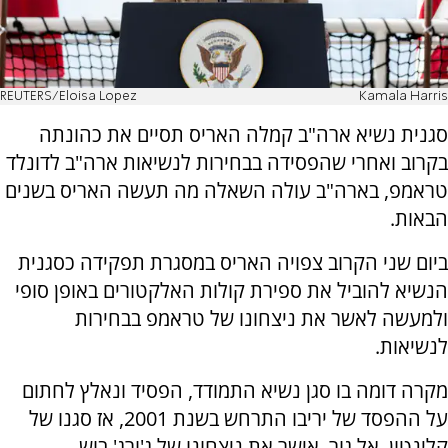
REUTERS/Eloisa Lopez
Kamala Harris
סגנית נשיא ארה"ב קמלה האריס תסיים את כהונתה
בקרוב ואחרי שהפסידה בבחירות לנשיאות ארה"ב לדונלד
טראמפ, בארה"ב עולה השאלה מה תעשה האריס בשנים
הבאות.
ביום שני הקרוב צפויה האריס במסגרת תפקידה כסגנית
הנשיא להוביל את ספירת קולות האלקטורים באופן סופי
ולמעשה לאשר את ניצחונו של טראמפ בבחירות
לנשיאות.
מקרה דומה בו סגן נשיא התמודד, הפסיד ונאלץ לחתום
על ההפסד של יריבו התרחש בשנת 2001, אז סגנו של
קלינטון, אל גור, אישר את ניצחונו של ג'ורג' בוש.