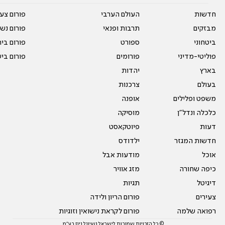
חדשות
העולם הערבי
פורום צע
מבזקים
תרבות ופנאי
פורום נשו
ביטחוני
ספורט
פורום בי
פוליטי-מדיני
פורומים
פורום בי
בארץ
יהדות
בעולם
צרכנות
משפט ופלילים
אופנה
כלכלה ונדל"ן
מוסיקה
דעות
פיוטקאסט
חדשות המגזר
ילדודס
אוכל
מודעות אבל
כיפה שחורה
מזג אוויר
דיגיטל
תגיות
צעירים
פורום הריון ולידה
רפואה שלמה
פורום לקראת נישואין וזוגיות
© כל הזכויות שמורות לישראל נשיונל ניוז בע"מ.