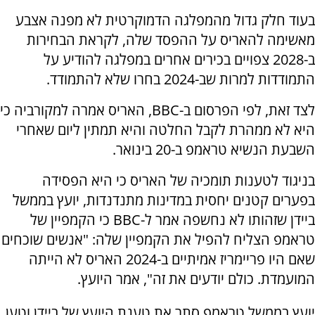
בעוד חלק גדול מהמפלגה הדמוקרטית לא מפנה אצבע
מאשימה להאריס על ההפסד שלה, לקראת הבחירות
ב-2028 צפויים בכירים אחרים במפלגה להודיע על
התמודדות למרות שב-2024 בחרו שלא להתמודד.
לצד זאת, לפי הפרסום ב-BBC, האריס אמרה למקורביה כי
היא לא ממהרת לקבל החלטה והיא תמתין ליום שאחרי
השבעת הנשיא טראמפ ב-20 בינואר.
בניגוד לטענות תומכיה של האריס כי היא הפסידה
בפערים קטנים יחסית במדינות מתנדנדות, יועץ בממשל
ביידן שזהותו לא נחשפה אמר ל-BBC כי הקמפיין של
טראמפ הצליח להפיל את הקמפיין שלה: "אנשים שוכחים
שאם היו פריימריז אמיתיים ב-2024 האריס לא הייתה
המועמדת. כולם יודעים את זה", אמר היועץ.
יועץ בממשל טראמפ סתר את טענת היועץ של ביידן וטען