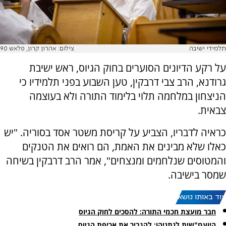
תלמידי ישיבה
צילום: אהרון קרון, פלאש 90
על רקע הדיונים הסוערים בחוק הגיוס, ראש ישיבת
גרודנא, הרב צבי דרבקין, טען השבוע בפני תלמידיו כי
הניצחון במלחמה תלוי בלימוד התורה ולא בעוצמה
צבאית.
כראיה לדבריו, הצביע על קריסת משטר אסד בסוריה. "יש
כאלו שלא מבינים את האמת, הם רואים את הטנקים
והמטוסים שנלחמים ומנצחים", אמר הרב דרבקין בשיחה
שמסר בישיבה.
עוד באותו נושא:
חבר מועצת חכמי התורה: להסכים לחוק הגיוס
היועמ"שית לנתניהו: להגביר את אכיפת הגיוס