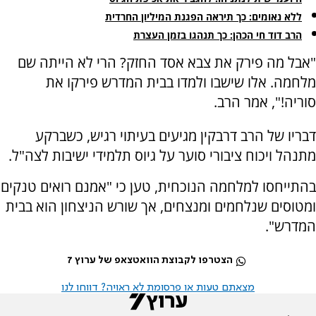
ללא נאומים: כך תיראה הפגנת המיליון החרדית
הרב דוד חי הכהן: כך תנהגו בזמן העצרת
"אבל מה פירק את צבא אסד החזק? הרי לא הייתה שם
מלחמה. אלו שישבו ולמדו בבית המדרש פירקו את
סוריה!", אמר הרב.
דבריו של הרב דרבקין מגיעים בעיתוי רגיש, כשברקע
מתנהל ויכוח ציבורי סוער על גיוס תלמידי ישיבות לצה"ל.
בהתייחסו למלחמה הנוכחית, טען כי "אמנם רואים טנקים
ומטוסים שנלחמים ומנצחים, אך שורש הניצחון הוא בבית
המדרש".
הצטרפו לקבוצת הוואטצאפ של ערוץ 7
מצאתם טעות או פרסומת לא ראויה? דווחו לנו