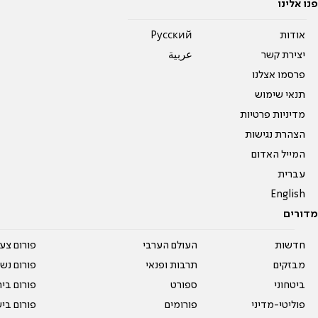
פנו אלינו
אודות
Pусский
יצירת קשר
عربية
פרסמו אצלנו
תנאי שימוש
מדיניות פרטיות
הצהרת נגישות
המייל האדום
עברית
English
מדורים
חדשות
העולם הערבי
פורום צע
מבזקים
תרבות ופנאי
פורום נשו
ביטחוני
ספורט
פורום בי
פוליטי-מדיני
פורומים
פורום בי