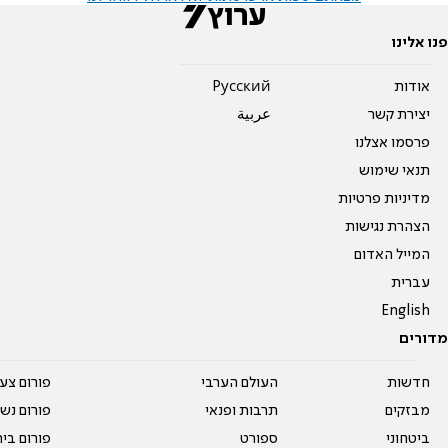
פנו אלינו
אודות
Pусский
יצירת קשר
عربية
פרסמו אצלנו
תנאי שימוש
מדיניות פרטיות
הצהרת נגישות
המייל האדום
עברית
English
מדורים
חדשות
העולם הערבי
פורום צע
מבזקים
תרבות ופנאי
פורום נשו
ביטחוני
ספורט
פורום בי