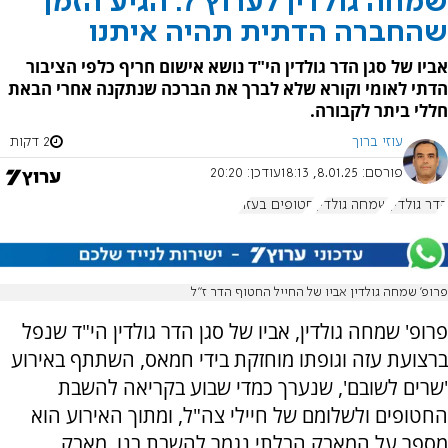
שמחה גולדין לערוץ 7: הגיע הזמן
שהחברה הדתית תהיה איתנו
אביו של סגן הדר גולדין הי"ד נושא אישום חריף כלפי הציבור
הדתי לאומי וקורא שלא לברך את הברכה שנתקנה אחרי הבאת
חללי ביתר לקבורה.
עוזי ברוך
2 דקות
פורסם:
8.01.25, 18:13
עודכן:
20:20
הדר גולדין
שמחה גולדין
חטופים בעזה
פרופ’ שמחה גולדין אביו של החייל החטוף הדר ז”ל
פרופ' שמחה גולדין, אביו של סגן הדר גולדין הי"ד שנפל
ברצועת עזה וגופתו מוחזקת בידי חמאס, השתתף באירוע
'שרים לשובם', שנערך כמדי שבוע בקריאה להשבת
החטופים ולשלומם של חיילי צה"ל, ומתוך האירוע הוא
מספר על המאבק הבלתי נגמר להשבת בנו, מאבק