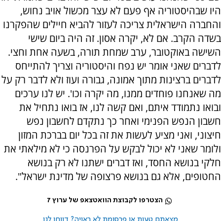
היו שבהיסטוריה אף פעם לא עצר מכשול אויב נחוש,
והחברה הישראלית צריכה לעזור להביא חיילים שהפקרנו
בשדה הקרב. אם לא, יקרה אסון. זה היה ביום שישי
השישה באוקטובר, ערב שמחת תורה, בשעה אחת וחצי.
לדברים שאני אומר יש נפח והיסטוריה וצריך להתייחס
לדברים ברצינות מתוך אמונה, גבורה ועוז ולא לדבר רק על
מה שאנחנו פוחדים ממנו, מה יקרה וכו'. יש לנו ערכים
ובואו נתמודד איתם, ואם קשה לנו, אז בואו נתחיל את
חשבון הנפש הפנימי ואחר כך נתקדם לחשבון נפש
חיצוני, ואני מציע לעשות את זה בכל יום בברכת המזון
ולומר שאני לא יכול לבקש על הפרנסה כי לא מילאתי את
חלקי בנושא החסד, ואז דברים ישתנו לא רק בנושא
החטופים, אלא גם בנושא פרצופה של מדינת ישראל".
הצטרפו לקבוצת הוואטצאפ של ערוץ 7
מצאתם טעות או פרסומת לא ראויה? דווחו לנו