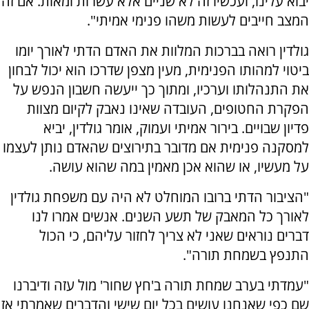
יבוא עלינו, ועכשיו זה לא שניים אלא עשרות ומאות. אם זה
המצב חייבים לעשות משהו פנימי אמיתי".
גולדין רואה בברכות המלוות את האדם הדתי לאורך יומו
ביטוי למהותו הפנימית, מעין מצפן שדרכו הוא יכול לבחון
את התנהלותו וערכיו, ומתוך כך ייעשה חשבון הנפש על
הפקרת החטופים, העובדה שאינו נאבק לקיום מצוות
פדיון שבויים. בירור אמיתי ועמוק, אומר גולדין, יביא
למסקנה פנימית אם מדובר בתירוצים שהאדם נותן לעצמו
על מעשיו, או שהוא אכן מאמין במה שהוא עושה.
"הציבור הדתי ברובו המוחלט לא היה עם משפחת גולדין
לאורך כל המאבק של תשע השנים. אנשים אמרו לנו
דברים נוראים שאני לא צריך לחזור עליהם, כי הכול
התנפץ בשמחת תורה".
"עמדתי בערב שמחת תורה ב'חץ שחור' מול עזה ודיברנו
שם כפי שאנחנו עושים בכל יום שישי והדברים שאמרתי אז