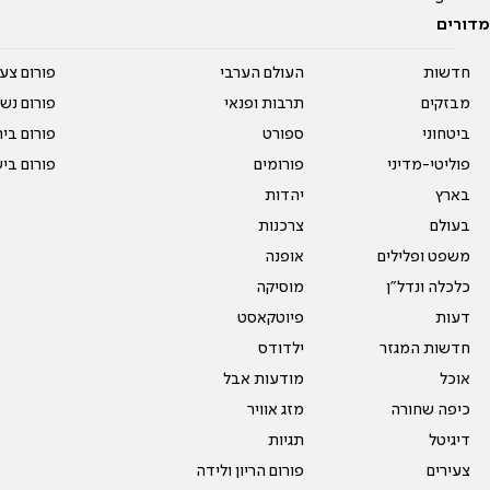
מדורים
חדשות
העולם הערבי
פורום צע
מבזקים
תרבות ופנאי
פורום נשו
ביטחוני
ספורט
פורום בי
פוליטי-מדיני
פורומים
פורום בי
בארץ
יהדות
בעולם
צרכנות
משפט ופלילים
אופנה
כלכלה ונדל"ן
מוסיקה
דעות
פיוטקאסט
חדשות המגזר
ילדודס
אוכל
מודעות אבל
כיפה שחורה
מזג אוויר
דיגיטל
תגיות
צעירים
פורום הריון ולידה