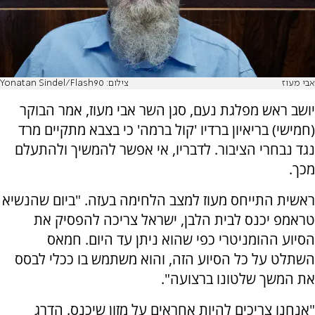
אבי מעוז
צילום: Yonatan Sindel/Flash90
יושב ראש מפלגת נעם, סגן השר אבי מעוז, אמר הבוקר
(חמישי) בריאיון ברדיו 'קול ברמה' כי בצבא מתקיים מרד
נגד נבחרי הציבור. לדבריו, אי אפשר להמשיך ולהתעלם
מכך.
ראשית התייחס מעוז למצב הלחימה בעזה. "ביום שהנשיא
טראמפ יכנס לבית הלבן, ישראל צריכה להפסיק את
הסיוע ההומניטרי כפי שהוא ניתן עד היום. חמאס
השתלט על כל הסיוע הזה, והוא משתמש בו ככלי לבסס
את המשך שלטונו ברצועה".
"אנחנו צריכים להיות אחראים על מזון שיכנס. הדרג