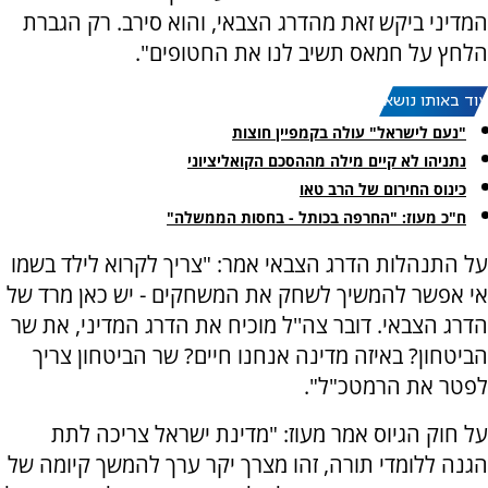
המדיני ביקש זאת מהדרג הצבאי, והוא סירב. רק הגברת
הלחץ על חמאס תשיב לנו את החטופים".
עוד באותו נושא:
"נעם לישראל" עולה בקמפיין חוצות
נתניהו לא קיים מילה מההסכם הקואליציוני
כינוס החירום של הרב טאו
ח"כ מעוז: "החרפה בכותל - בחסות הממשלה"
על התנהלות הדרג הצבאי אמר: "צריך לקרוא לילד בשמו
אי אפשר להמשיך לשחק את המשחקים - יש כאן מרד של
הדרג הצבאי. דובר צה''ל מוכיח את הדרג המדיני, את שר
הביטחון? באיזה מדינה אנחנו חיים? שר הביטחון צריך
לפטר את הרמטכ"ל".
על חוק הגיוס אמר מעוז: "מדינת ישראל צריכה לתת
הגנה ללומדי תורה, זהו מצרך יקר ערך להמשך קיומה של