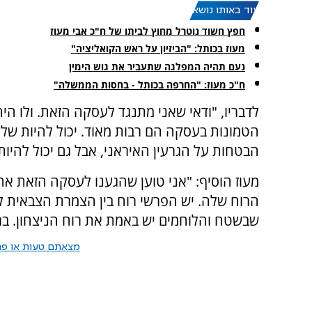
עוד באותו נושא:
חפץ חשוד נוטרל מחוץ לביתו של ח"כ אבי מעוז
מעוז בכותל: "הביזיון על ראש הקואליציה"
נעם תהיה המפלגה שתעביר את גוש הימין
ח"כ מעוז: "החרפה בכותל - בחסות הממשלה"
לדבריו, "ודאי שאני מתנגד לעסקה הזאת. ולו היה
הטמונות בעסקה הם רבות מאוד. יכול להיות שלא
הבטחות על הגרעין האיראני, אבל גם יכול להיו
הרוח שלה. יש הפרשי רוח בין הצמרת הצבאית 
שבשטח והלוחמים יש באמת את רוח הניצחון. בר
מצאתם טעות או פרס