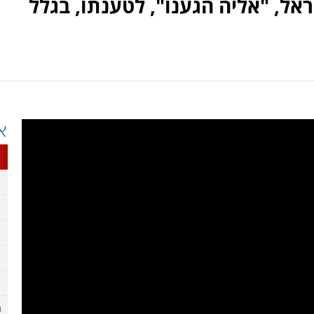
, "אליה הגענו", לטענתו, בגלל
א