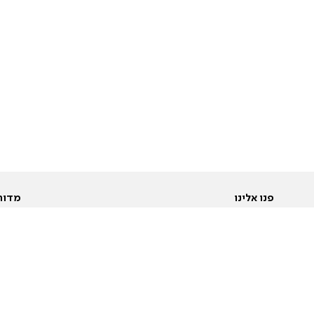
פנו אלינו
מדור
אודות
Pусский
חד
יצירת קשר
عربية
מב
פרסמו אצלנו
בי
תנאי שימוש
פו
מדיניות פרטיות
בא