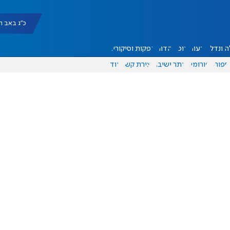
כ"ג באב תשפ"ו |
 ונדל"ן
דעות
אוכל
יהדות
הפקות וסיקורים
ספורט
פורומים
אתר ישיבה
יצירת קשר
עוד