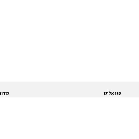
פנו אלינו
מדור
אודות
Pусский
חד
יצירת קשר
عربية
מב
פרסמו אצלנו
בי
תנאי שימוש
פו