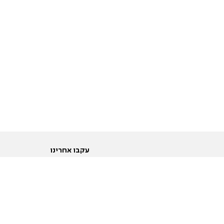
עקבו אחרינו
ות
טוויטר
ם הריון ולידה
פייסבוק
ום לקראת נישואין וזוגיות
אינסטגרם
ום צעירים מעל עשרים
יוטיוב