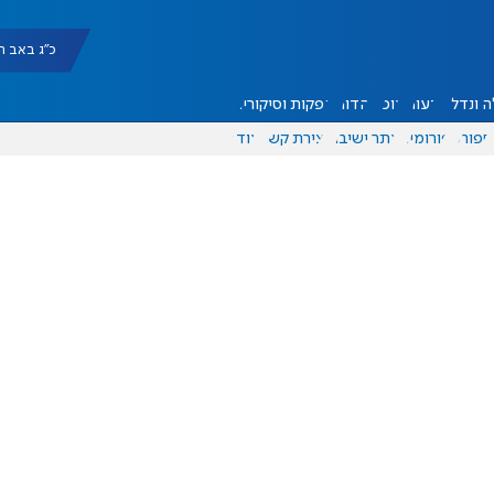
כ"ג באב תשפ"ו |
 ונדל"ן
דעות
אוכל
יהדות
הפקות וסיקורים
ספורט
פורומים
אתר ישיבה
יצירת קשר
עוד