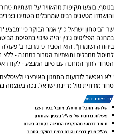
בנוסף, בוצעו תקיפות מהאוויר על תשתיות טרור
והושמדו מטענים רבים שמחבלים הטמינו בצירים.
שר הביטחון ישראל כ"ץ אמר הבוקר כי "מבצע 'חו
במחנה הפליטים ג'נין יהיה שינוי בתפיסת הביטח
ביהודה ושומרון". הוא הסביר כי מדובר ב"פעולה
לחיסול מחבלים ותשתיות הטרור במחנה - ללא ח
הטרור לתוך המחנה עם סיום המבצע - לקח ראש
"לא נאפשר לזרועות התמנון האיראני ולאיסלאם 
טרור מזרחית מול מדינת ישראל. נכה בעוצמה בזר
עוד באותו נושא:
שלושה מחבלים חוסלו, מחבל בכיר נעצר
פעילות נרחבת של צה"ל בצפון השומרון
תיעוד דרמטי מהתקרית החריגה בקסבה בשכם
צה"ל פורץ דרכים והורס בתים במוקדי הטרור