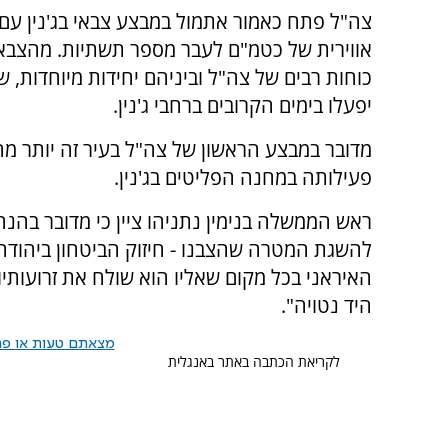
צה"ל פתח כאמור אתמול במבצע צבאי בג'נין עם
אווירית של כטמ"ם לעבר מספר תשתיות. מהצבא 
כוחות רבים של צה"ל וביניהם יחידות מיוחדות, ש
יפעלו בימים הקרובים ברחבי ג'נין.
מדובר במבצע הראשון של צה"ל בעיר זה יותר מ
פעילותה במחנה הפליטים בג'נין.
ראש הממשלה בנימין נתניהו ציין כי מדובר בהנח
להשגת המטרה שהצבנו - חיזוק הביטחון ביהודה-ו
האיראני בכל מקום שאליו הוא שולח את זרועותיו –
היד נטויה".
מצאתם טעות או פרס
לקריאת הכתבה באתר באנגלית