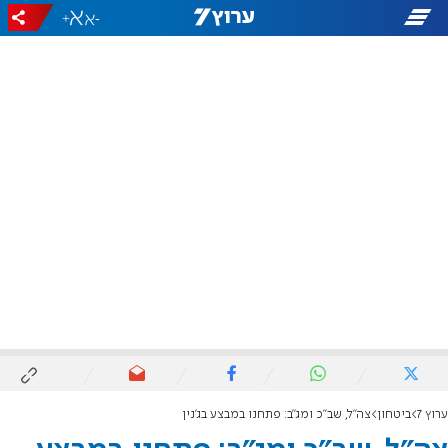
+
-
ערוץ 7
ביטחון
צה"ל, שב"כ ומג"ב: פתחנו במבצע בג'נין