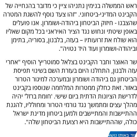
ראש הממשלה בנימין נתניהו ציין כי מדובר בהנחייה של
הקבינט המדיני-ביטחוני. "זהו צעד נוסף להשגת המטרה
שהצבנו - חיזוק הביטחון ביהודה-ושומרון. אנו פועלים
באופן שיטתי ונחוש נגד הציר האיראני בכל מקום שאליו
הוא שולח את זרועותיו – בעזה, בלבנון, בסוריה, בתימן
וביהודה-ושומרון ועוד היד נטויה".
שר האוצר וחבר הקבינט בצלאל סמוטריץ' הוסיף "אחרי
עזה ולבנון, התחלנו היום בעזרת השם בשינוי תפיסת
הביטחון גם ביהודה ושומרון ובמערכה למיגור הטרור
באזור. זאת כחלק ממטרות המלחמה שנוספו בקבינט
לדרישת הציונות הדתית ביום שישי. 'חומת ברזל' יהיה
מהלך עצים ומתמשך נגד גורמי הטרור ומחולליו, להגנת
ההתיישבות והמתיישבים ולמען ביטחון מדינת ישראל
כולה, שההתיישבות היא רצועת הביטחון שלה".
עוד באותו נושא: