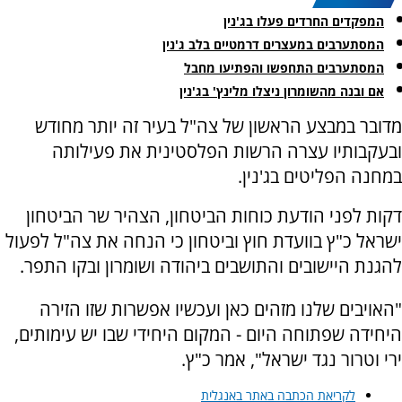
המפקדים החרדים פעלו בג'נין
המסתערבים במעצרים דרמטיים בלב ג'נין
המסתערבים התחפשו והפתיעו מחבל
אם ובנה מהשומרון ניצלו מלינץ' בג'נין
מדובר במבצע הראשון של צה"ל בעיר זה יותר מחודש
ובעקבותיו עצרה הרשות הפלסטינית את פעילותה
במחנה הפליטים בג'נין.
דקות לפני הודעת כוחות הביטחון, הצהיר שר הביטחון
ישראל כ"ץ בוועדת חוץ וביטחון כי הנחה את צה"ל לפעול
להגנת היישובים והתושבים ביהודה ושומרון ובקו התפר.
"האויבים שלנו מזהים כאן ועכשיו אפשרות שזו הזירה
היחידה שפתוחה היום - המקום היחידי שבו יש עימותים,
ירי וטרור נגד ישראל", אמר כ"ץ.
לקריאת הכתבה באתר באנגלית