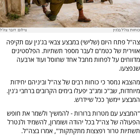
כוחות צה"ל בג'נין
צילום: דובר צה"ל
צה"ל פתח היום (שלישי) במבצע צבאי בג'נין עם תקיפה
אווירית של כטמ"ם לעבר מספר תשתיות. הפלסטינים
מדווחים על לפחות מחבל אחד שחוסל ועוד ארבעה
שנפצעו.
מהצבא נמסר כי כוחות רבים של צה"ל וביניהם יחידות
מיוחדות, שב"כ ומג"ב יפעלו בימים הקרובים ברחבי ג'נין.
המבצע יימשך ככל שיידרש.
"המבצע עם מטרות ברורות - להמשיך ולשמר את חופש
הפעולה של צה"ל בכל יהודה ושומרון, להשמיד ולנטרל
תשתיות טרור ו'פצצות מתקתקות'", אמרו בצה"ל.