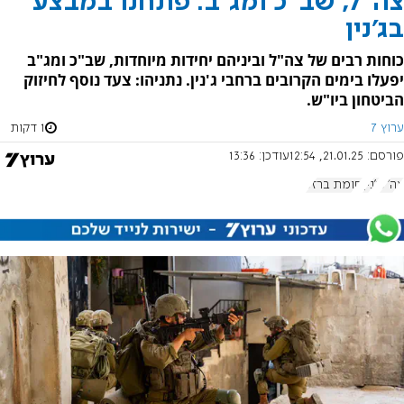
צה"ל, שב"כ ומג"ב: פתחנו במבצע
בג'נין
כוחות רבים של צה"ל וביניהם יחידות מיוחדות, שב"כ ומג"ב
יפעלו בימים הקרובים ברחבי ג'נין. נתניהו: צעד נוסף לחיזוק
הביטחון ביו"ש.
ערוץ 7
1 דקות
פורסם:
21.01.25, 12:54
עודכן:
13:36
צה"ל
ג'נין
חומת ברזל