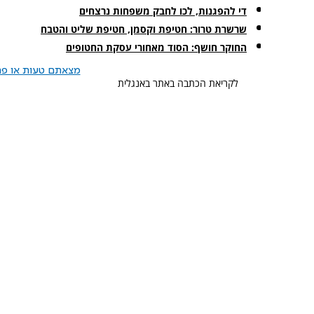
די להפגנות, לכו לחבק משפחות נרצחים
שרשרת טרור: חטיפת וקסמן, חטיפת שליט והטבח
החוקר חושף: הסוד מאחורי עסקת החטופים
מצאתם טעות או פרס
לקריאת הכתבה באתר באנגלית