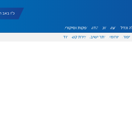
כ"ו באב תשפ"ו |
 ונדל"ן
דעות
אוכל
יהדות
הפקות וסיקורים
ספורט
פורומים
אתר ישיבה
יצירת קשר
עוד