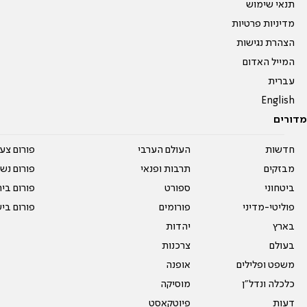
תנאי שימוש
מדיניות פרטיות
הצהרת נגישות
המייל האדום
עברית
English
מדורים
חדשות
העולם הערבי
פורום צע
מבזקים
תרבות ופנאי
פורום נשו
ביטחוני
ספורט
פורום בי
פוליטי-מדיני
פורומים
פורום בי
בארץ
יהדות
בעולם
צרכנות
משפט ופלילים
אופנה
כלכלה ונדל"ן
מוסיקה
דעות
פיוטקאסט