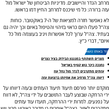
מרחב הגדר והיישובים. מדיניות הביטחון של ישראל מול
עזה ברורה: כל מי שיכנס למרחב החיץ דמו בראשו.
לא נאפשר חזרה למציאות של ה-7 באוקטובר. כוחות
צה"ל פעלו היום כראוי בזיהוי והטיפול באיום וכך יהיה גם
בעתיד. צה"ל ערוך לכל אפשרות ויגיב בעוצמה מול כל
איום", דברי כ"ץ.
עוד באותו נושא:
מצרים תשתתף במנגנון הבידוק בציר נצרים
נחנכה כיכר גוש קטיף באריאל
עזתים מתקרבים לגדר מול נחל עוז
דיווח: צה"ל מרחיב את אחיזתו ברצועת עזה
מוקדם יותר פורסם תיעוד תיעוד העזתים ובעזה דיווחו על
ירי הרחקה שבוצע לעבר התושבים על ידי צה"ל, לא דווח
על נפגעים. למרות ירי ההרחקה, תועדו עוד עזתים
מתקרבים לאזור. בצה"ל אומרים כי מדובר באירוע חריג ויש