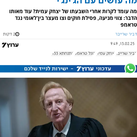
מה עושים עם הג'ינג'י
מה עומד לקרות אחרי השבעתו של יצחק עמית? עוד מאותו
הדבר: צווי מניעה, פסילת חוקים וצו מעצר בין־לאומי נגד
טראמפ
דביר שרייבר
2 דקות
13.02.25, 9:49
דביר שרייבר
יצחק עמית
דונל טראמפ
אתנחתא 1133