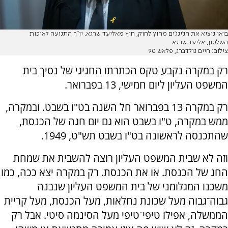
בואו נוציא את הג'ינג'ים מחוץ לחוק, חוץ מאליעד שרגא. יו"ר התנועה לאיכות
השלטון, אליעד שרגא
צילום: חיים גולדברג, פלאש 90
רק במקרה נקבע טקס הכתרתו החגיגי של נסיך בית
המשפט העליון ליום חמישי, 13 בפברואר.
רק במקרה 13 בפברואר חל השנה בט"ו בשבט. ובמקרה,
ממש במקרה, ט"ו בשבט הוא גם יום חגה של הכנסת,
שהתכנסה לראשונה בט"ו בשבט תש"ט, 1949.
וזה לא שבית המשפט העליון רוצה להשבית את שמחת
החג של הכנסת. או את הכנסת. רק במקרה יצא ככה, כמו
משכנו המגלומני של בית המשפט העליון שנבנה
גבוה־גבוה מעל שכונת נחלאות, מעל הכנסת, מעל קריית
הממשלה, אפילו טיפי־טיפי מעל הסינמה סיטי. אבל רק