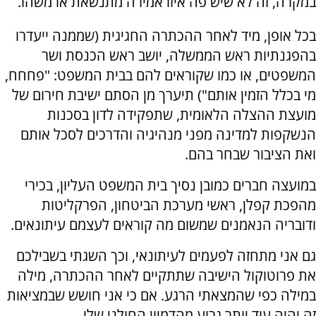
במקרה, זה לא שיש פה איזו אמירה מתנשאת או משהו.
בכל אופן, מיד לאחר ההכתרה החגיגית (שממנה ייעדרו
בהפגנתיות ראש הממשלה, יושב ראש הכנסת ושר
המשפטים, או כמו שקוראים להם בבית המשפט: "פחחח,
מי בכלל הזמין אותם") תיערך מן הסתם ישיבת חירום של
מועצת ההצלה הלאומית, שתפקידה לדון בסכנות
הנשקפות למדינה מפני מנהיגיה והדרכים לסכל אותם
ואת הציבור שבחר בהם.
במועצה חברים כמובן נסיך בית המשפט העליון, בכירי
מהפכת קפלן, ראשי מערכת הביטחון, הפרקליטות
ודובריה הנאמנים שמשום מה קוראים לעצמם עיתונאים.
גם אני מתחזה לפעמים לעיתונאי, וכך השגתי בשבילכם
את פרוטוקול הישיבה שתתקיים לאחר ההכתרה, מילה
במילה כפי שהמצאתי הרגע. אם כי אני חושש שבמציאות
זה יהיה עוד יותר גרוע מהדמיון החולני שלי.