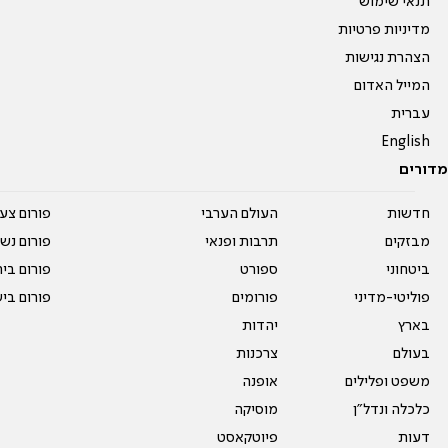
תנאי שימוש
מדיניות פרטיות
הצהרת נגישות
המייל האדום
עברית
English
מדורים
חדשות
העולם הערבי
פורום צע
מבזקים
תרבות ופנאי
פורום נשו
ביטחוני
ספורט
פורום בי
פוליטי-מדיני
פורומים
פורום בי
בארץ
יהדות
בעולם
צרכנות
משפט ופלילים
אופנה
כלכלה ונדל"ן
מוסיקה
דעות
פיוטקאסט