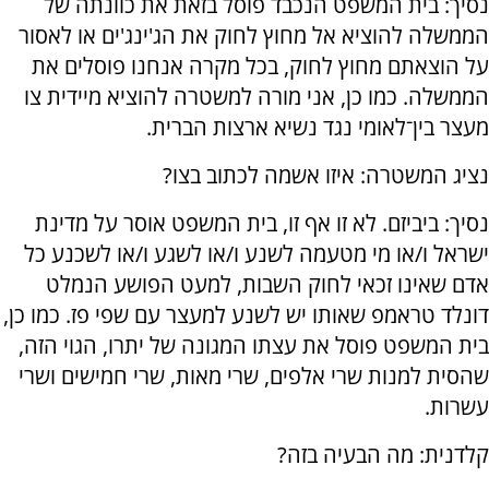
נסיך: בית המשפט הנכבד פוסל בזאת את כוונתה של
הממשלה להוציא אל מחוץ לחוק את הג'ינג'ים או לאסור
על הוצאתם מחוץ לחוק, בכל מקרה אנחנו פוסלים את
הממשלה. כמו כן, אני מורה למשטרה להוציא מיידית צו
מעצר בין־לאומי נגד נשיא ארצות הברית.
נציג המשטרה: איזו אשמה לכתוב בצו?
נסיך: ביביזם. לא זו אף זו, בית המשפט אוסר על מדינת
ישראל ו/או מי מטעמה לשנע ו/או לשגע ו/או לשכנע כל
אדם שאינו זכאי לחוק השבות, למעט הפושע הנמלט
דונלד טראמפ שאותו יש לשנע למעצר עם שפי פז. כמו כן,
בית המשפט פוסל את עצתו המגונה של יתרו, הגוי הזה,
שהסית למנות שרי אלפים, שרי מאות, שרי חמישים ושרי
עשרות.
קלדנית: מה הבעיה בזה?