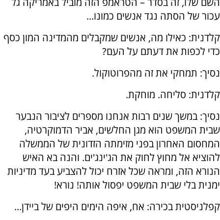
השם שלו, זה בסדר – הטראמפ הזה מוביל באמריקה גל
עכור של הסתה נגד אנשים כמונו...
קלדנית: כאילו מה, אנשים שמקבלים מהמדינה המון כסף
כדי לכפות את דעתם על העם?
נסיך: תמחקי את זה מהפרוטוקול.
קלדנית: סליחה. מוחקת.
נסיך: במשך שנים רבות אנחנו מספרים לציבור הנבער
שבית המשפט הוא מגן החלשים, אביר הדמוקרטיה,
המחסום האחרון בפני מזימתה הזדונית של הממשלה
להוציא אל מחוץ לחוק את הג'ינג'ים. והנה בא האיש
הנורא הזה, ומראה שכל אזרח יכול להצביע בעד מדיניות
ימנית בלי שבית המשפט יפסול אותה! נורא!
קפלניסטית בכירה: אח, איפה הימים היפים של ביידן...