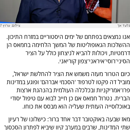
גלעד אך
צילום: ערוץ 7
אנו נמצאים בפתחם של ימים היסטוריים במזרח התיכון.
ההשלכות הגאופוליטות של המשך הלחימה בחמאס הן
דרמטיות, ויכולות להביא לניצחון כולל על הציר
הסיני־רוסי־איראני־צפון קוריאני.
כיום הטרור מעזה משמש את הציר להחלשת ישראל,
מוביל דה פקטו לטרפוד 'הסכמי אברהם' ופוגע במדינות
פרו־אמריקניות ובכלכלה העולמית בהנהגת ארצות
הברית. נטרול חמאס אם כן חייב לבוא עם טיפול יסודי
באוכלוסייה העזתית שעליה הוא מבסס את כוחו.
מאז שבעה באוקטובר דבר אחד ברור: כישלונו של רעיון
שתי המדינות, שרבים במערב קיוו שיביא לפתרון הסכסוך