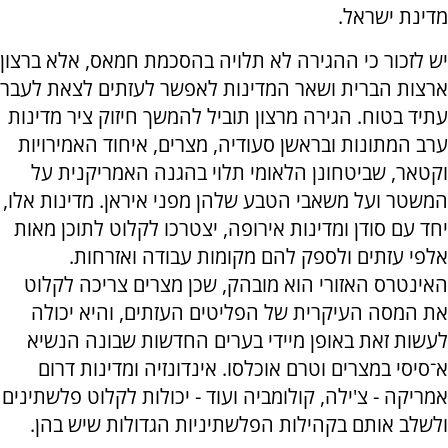
מדינת ישראל.
יש לזכור כי ההגירה לא תלויה בהסכמת חמאס, אלא ברצון
ארצות הברית ושאר המדינות לאפשר לעזתים לצאת לעבר
עתיד בטוח. הגירה מרצון תוביל להמשך חיזוק ציר מדינות
ערב המתונות ובראשן סעודיה, מצרים, איחוד האמירויות
וקטאר, שביטחונן הלאומי תלוי בהגנה האמריקנית על
המשטר ועל משאבי הטבע שלהן מפני איראן. מדינות אלו,
יחד עם סודן ומדינות אירופה, יצטרכו לקלוט לתוכן מאות
אלפי עזתים ולספק להם מקומות עבודה ואזרחות.
האינטרס האזורי הוא מובהק, שכן מצרים צריכה לקלוט
את המסה העיקרית של הפליטים העזתים, והיא יכולה
לעשות זאת באופן מיידי בערים החדשות שבונה הנשיא
א־סיסי במצרים וטרם אוכלסו. אינדונזיה ומדינות דרום
אמריקה - צ'ילה, קולומביה ועוד - יכולות לקלוט פלשתינים
ולשלב אותם בקהילות הפלשתיניות הגדולות שיש בהן.