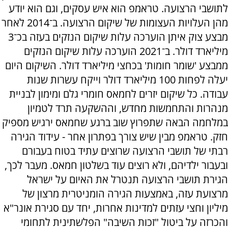
לתושבי הרצועה. טראמפ הוא איש עסקים, וגם הוא יודע
מהן העלויות העצומות של שיקום הרצועה. ב־2014 לאחר
מבצע צוק איתן הוערכה עלות שיקום הנזקים בעזה בכ־3
מיליארד דולר. ב־2021 הוערכה עלות שיקום הנזקים
ממבצע 'שומר חומות' בכחצי מיליארד דולר. השיקום היום
יעלה לפחות 100 מיליארד דולר וייקח עשרות שנות
עבודה. כל שיקום יזרים לחמאס חומרי גלם ומימון לבניית
מנהרות והתחמשות מחדש, וההשקעה תרד לטמיון
במלחמה הבאה שתפרוץ שוב ברגע שחמאס ירגיש מספיק
חזק. טראמפ מבין שיש צורך בפתרון אחר - עידוד הגירה
רבתי של תושבי הרצועה שרוצים עתיד בטוח בעבורם
ובעבור ילדיהם, ולא רוצים עוד בשלטון חמאס. מעבר לכך,
הגירת תושבי הרצועה תנטרל את האיום על ישראל
מרצועת עזה, באמצעות הגירה הומניטרית מרצון של
מיליון וחצי עזתים למדינות אחרות, יחד עם סגירת אונר"א
והכרזה על ביטול "זכות השיבה" הפלשתינית לתחומי