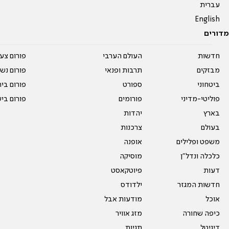
עברית
English
מדורים
חדשות
העולם הערבי
פורום צע
מבזקים
תרבות ופנאי
פורום נשו
ביטחוני
ספורט
פורום בי
פוליטי-מדיני
פורומים
פורום בי
בארץ
יהדות
בעולם
צרכנות
משפט ופלילים
אופנה
כלכלה ונדל"ן
מוסיקה
דעות
פיוטקאסט
חדשות המגזר
ילדודס
אוכל
מודעות אבל
כיפה שחורה
מזג אוויר
דיגיטל
תגיות