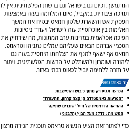
המתמשך, וכיום גם בישראל וגם ברשות הפלשתינית אין לו
תמיכה ציבורית. במקביל, סיום המלחמה בעזה באמצעות
הפסקת אש והשארת שלטון חמאס יבטיח את המשך
האלימות בין אוכלוסיית עזה לישראל ויעודד ניסיונות
הפיכה אסלאמית במדינות ערב המתונות, מה שירחיק את
הסכמי אברהם הבאים שעליהם עמלים נתניהו וטראמפ.
חמאס אף ישאף למנף את הצלחתו היחסית בעזה גם
ליהודה ושומרון ולהשתלט על הרשות הפלשתינית. ויתור
על חזרה ללחימה יוביל לכאוס רבתי באזור.
עוד באותו נושא:
הכרעה תגיע רק מתוך כיבוש והתיישבות
"הפרעות באמסטרדם הן קצה קרחון. תתעוררו"
ההודאה הדרמטית של חייל 'שוברים שתיקה'
המשימה : לדלג מעל הבוץ (הלבנוני)
כדי לפתור זאת הציע הנשיא טראמפ תוכנית הגירה מרצון