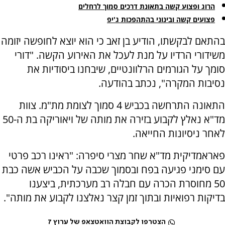
הרוג ופצוע קשה בתאונת דרכים סמוך לרחלים
פצועים קשה ובינוני בהתהפכות ג'יפ
בהתאם לבקשתו, הודיע בן זאב כי הוא יוצא לחופשה יזומה
משידורי הרדיו על מנת לעכל את האירוע הקשה. "דורי
סומך על הגורמים הרלוונטיים, שיבחנו ביסודיות את
נסיבות המקרה", נכתב בהודעה.
התאונה התרחשה בכביש 4 סמוך לצומת מת"מ. צוות
מד"א נאלץ לקבוע בזירה את מותה של ויאוריקה בת ה-50
לאחר ניסיונות החייאה.
פאראמדיקית מד"א שחר מצרי סיפרה: "ראינו רכב פרטי
עם סימני פגיעה בפח ובסמוך שכבה על הכביש אשה כבת
50 מחוסרת הכרה עם חבלה רב מערכתית, ביצענו
בדיקות רפואיות ובתוך זמן קצר נאלצנו לקבוע את מותה".
הצטרפו לקבוצת הוואטצאפ של ערוץ 7