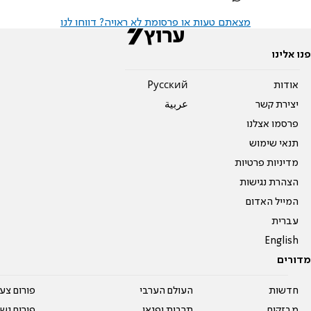
מצאתם טעות או פרסומת לא ראויה? דווחו לנו
פנו אלינו
אודות
Pусский
יצירת קשר
عربية
פרסמו אצלנו
תנאי שימוש
מדיניות פרטיות
הצהרת נגישות
המייל האדום
עברית
English
מדורים
חדשות
העולם הערבי
פורום צע
מבזקים
תרבות ופנאי
פורום נשו