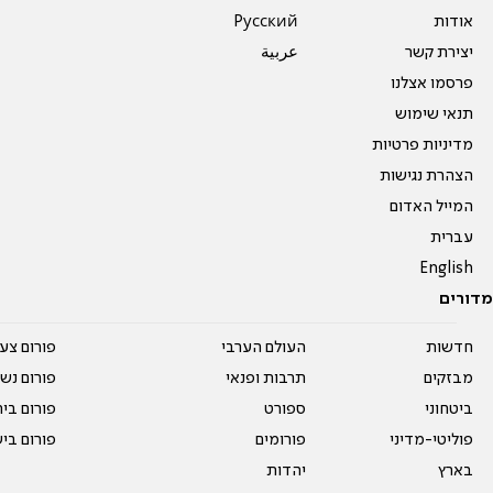
אודות
Pусский
יצירת קשר
عربية
פרסמו אצלנו
תנאי שימוש
מדיניות פרטיות
הצהרת נגישות
המייל האדום
עברית
English
מדורים
חדשות
העולם הערבי
פורום צע
מבזקים
תרבות ופנאי
פורום נשו
ביטחוני
ספורט
פורום בי
פוליטי-מדיני
פורומים
פורום בי
בארץ
יהדות