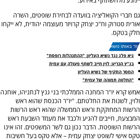
יימנע מלהשתתף באירוע.
גם חברי הקואליציה בוועדה לבחירת שופטים, השרה
אורית סטרוק וח"כ יצחק קרויזר מעוצמה יהודית, לא ייקחו
חלק בטקס.
עוד באותו נושא:
גיא פלג נגד נשיא העליון: "ההתנהלות רופסת"
בג"ץ הכריע: לוין חייב לשתף פעולה עם עמית
המסר התקיף של נשיא העליון
"החלטה תמוהה של עמית"
אמש קרא יו"ר המחנה הממלכתי בני גנץ לנתניהו, אוחנה
ולוין, לשנות את החלטתם. "יו"ר הכנסת שהוא ראש
הרשות המחוקקת וראש הממשלה שהוא ראש הרשות
המבצעת, חייבים להגיע ולכבד את מעמד השבעת ראש
הרשות השופטת. הדבר נכון גם לשר המשפטים. זהו אינו
טקס אישי לשופט יצחק עמית – אלא טקס בעל חשיבות