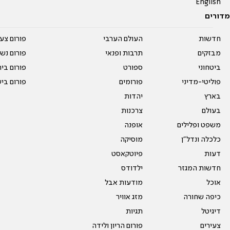
English
מדורים
חדשות
העולם הערבי
פורום צע
מבזקים
תרבות ופנאי
פורום נשו
ביטחוני
ספורט
פורום בי
פוליטי-מדיני
פורומים
פורום בי
בארץ
יהדות
בעולם
צרכנות
משפט ופלילים
אופנה
כלכלה ונדל"ן
מוסיקה
דעות
פיוטקאסט
חדשות המגזר
ילדודס
אוכל
מודעות אבל
כיפה שחורה
מזג אוויר
דיגיטל
תגיות
צעירים
פורום הריון ולידה