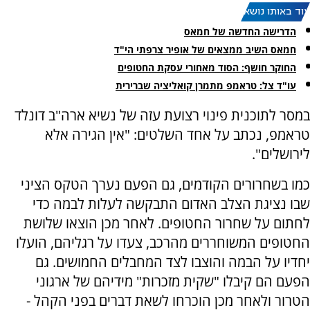
עוד באותו נושא:
הדרישה החדשה של חמאס
חמאס השיב ממצאים של אופיר צרפתי הי"ד
החוקר חושף: הסוד מאחורי עסקת החטופים
עו"ד צל: טראמפ מתמרן קואליציה שברירית
במסר לתוכנית פינוי רצועת עזה של נשיא ארה"ב דונלד
טראמפ, נכתב על אחד השלטים: "אין הגירה אלא
לירושלים".
כמו בשחרורים הקודמים, גם הפעם נערך הטקס הציני
שבו נציגת הצלב האדום התבקשה לעלות לבמה כדי
לחתום על שחרור החטופים. לאחר מכן הוצאו שלושת
החטופים המשוחררים מהרכב, צעדו על רגליהם, הועלו
יחדיו על הבמה והוצבו לצד המחבלים החמושים. גם
הפעם הם קיבלו "שקית מזכרות" מידיהם של ארגוני
הטרור ולאחר מכן הוכרחו לשאת דברים בפני הקהל -