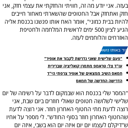
בעזה. אני יודע מה זה, חוויתי והחזקתי את עצמי חזק, אני
חזק ואתחזק אבל החטופים שהשארתי מאחור חייבים
להיות בבית כמוני", אומר האח אותו פגשנו בכנסת אליה
הגיע לציון 500 ימים לראשית המלחמה ולחטיפת
האזרחים והלוחמים לעזה.
עוד באותו נושא:
"פעם שלישית שאני נדרשת לקבור את אופיר"
עו"ד צל: טראמפ מתמרן קואליציה שברירית
חמאס השיב ממצאים של אופיר צרפתי הי"ד
הדרישה החדשה של חמאס
"המסר שלי בכנסת הוא שבמקום לדבר על רשימה של יום
שלישי לשלושה חטופים שאולי חוזרים ביום שבת, אני
רוצה לדעת מתי החטוף האחרון חוזר. אני רוצה לדעת
שהחטוף האחרון חוזר בסוף החודש". לי מספר על אחיו
ש"דיקלם לעצמו יום יום איזה יום הוא בשבי, איזה יום