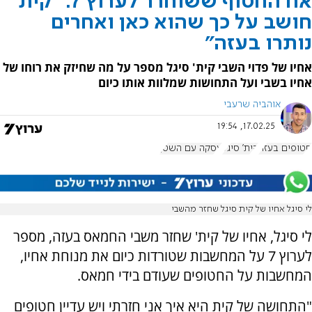
אח החטוף ששוחרר לערוץ 7: "קית'
חושב על כך שהוא כאן ואחרים
נותרו בעזה"
אחיו של פדוי השבי קית' סיגל מספר על מה שחיזק את רוחו של
אחיו בשבי ועל התחושות שמלוות אותו כיום
אוהביה שרעבי
17.02.25, 19:54
חטופים בעזה
קית' סיגל
עסקה עם השטן
לי סיגל אחיו של קית סיגל שחזר מהשבי
לי סיגל, אחיו של קית' שחזר משבי החמאס בעזה, מספר
לערוץ 7 על המחשבות שטורדות כיום את מנוחת אחיו,
המחשבות על החטופים שעודם בידי חמאס.
"התחושה של קית היא איך אני חזרתי ויש עדיין חטופים