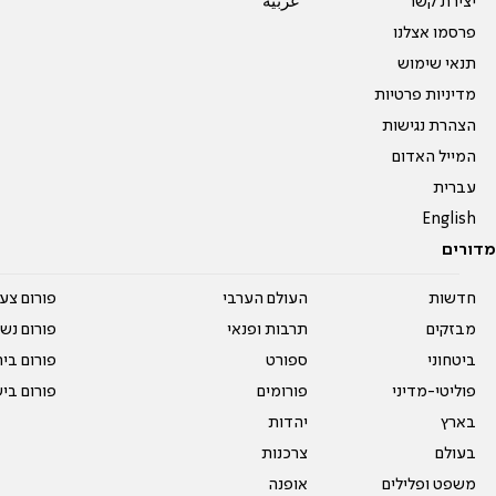
יצירת קשר
عربية
פרסמו אצלנו
תנאי שימוש
מדיניות פרטיות
הצהרת נגישות
המייל האדום
עברית
English
מדורים
חדשות
העולם הערבי
פורום צע
מבזקים
תרבות ופנאי
פורום נשו
ביטחוני
ספורט
פורום בי
פוליטי-מדיני
פורומים
פורום בי
בארץ
יהדות
בעולם
צרכנות
משפט ופלילים
אופנה