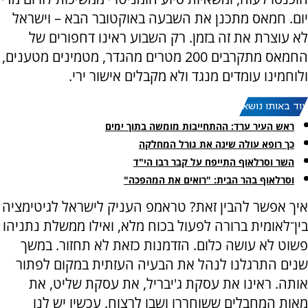
יום. חמאס מתכנן את השבעה באוקטובר הבא – וישראל
לא עוצרת את זה בזמן. רק השבוע ראינו דחפורים של
החמאס מתקרבים 200 מטרים מהגדר, מטמינים מטענים,
ולוחמינו עומדים מנגד ולא מקבלים אישור ירי.
עוד באותו נושא:
ראש העיר ערד: ההתחייבות מומשה בתוך ימים
כך רופא עולה שינה את גורל המחלקה
השר וסרלאוף התייפח על קבר רבו הי"ד
וסרלאוף בהר הבית: "רואים את המהפכה"
איך אפשר להבין זאת? טראמפ העניק לישראל לגיטימציה
בין־לאומית ברורה לפעול בכוח מלא, ואילו ממשלת נתניהו
פשוט לא עושה כלום. הזדמנות כזאת לא תחזור. במשך
שנים התרגלנו לנהל את הבעיה העזתית במקום לפתור
אותה. ראינו את עסקת ג'יבריל, את עסקת שליט, את
מאות המחבלים ששוחררו ושבו לרצוח. עכשיו יש לנו