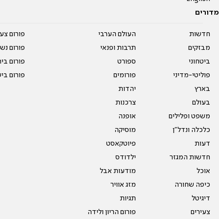
מדורים
חדשות
העולם הערבי
פורום צע
מבזקים
תרבות ופנאי
פורום נשו
ביטחוני
ספורט
פורום בי
פוליטי-מדיני
פורומים
פורום בי
בארץ
יהדות
בעולם
צרכנות
משפט ופלילים
אופנה
כלכלה ונדל"ן
מוסיקה
דעות
פיוטקאסט
חדשות המגזר
ילדודס
אוכל
מודעות אבל
כיפה שחורה
מזג אוויר
דיגיטל
תגיות
צעירים
פורום הריון ולידה