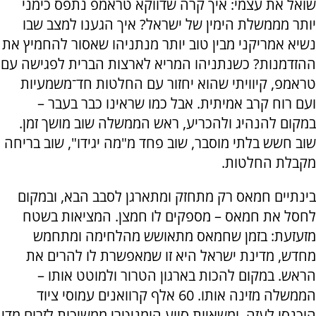
שואל את עצמי: איך קרה שדווקא טראמפ נתפס כימני
יותר מממשלת הימין של ישראל? איך הגענו למצב שבו
נשיא אמריקני מבין טוב יותר מנתניהו שאסור להחמיץ את
ההזדמנות? כשנתניהו המריא לארצות הברית לפגישה עם
טראמפ, קיוויתי שהוא יחזור עם החלטות חד־משמעיות
ועם רוח קרב אמיתית. אבל כמו שראינו כבר בעבר –
במקום להנהיג ולהכריע, ראש הממשלה שוב מושך זמן.
שוב חשש בלתי מוסבר, שוב פחד מ"מה יגידו", שוב בריחה
מקבלת החלטות.
בינתיים חמאס רק מתחזק ומתארגן לסבב הבא, ובמקום
לחסל את חמאס – מספקים לו חמצן. המציאות בשטח
מזעזעת: בזמן שחמאס מתאושש מהלחימה ומתחמש
מחדש, מדינת ישראל היא זו שמאפשרת לו להרים את
הראש. במקום להכות בארגון הטרור ולמוטט אותו –
הממשלה מזינה אותו. 60 אלף קרוואנים עמוסי ציוד
הוכנסו לעזה, ומשאיות סיוע הומניטרי ממשיכות לזרום מדי