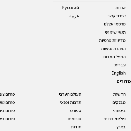
אודות
Pусский
יצירת קשר
عربية
פרסמו אצלנו
תנאי שימוש
מדיניות פרטיות
הצהרת נגישות
המייל האדום
עברית
English
מדורים
חדשות
העולם הערבי
פורום צע
מבזקים
תרבות ופנאי
פורום נשו
ביטחוני
ספורט
פורום בי
פוליטי-מדיני
פורומים
פורום בי
בארץ
יהדות