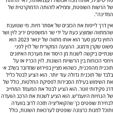
פוליטיזציה, אותה מכה אנושה לעצמאותה, לאי־תלותה
של הרשות השופטת, וממילא לזהותה הדמוקרטית של
המדינה".
אין דרך לייפות את הכזבים של אסתר חיות. מי שטוענת
שהמתווה שמוצע כעת על ידי שר המשפטים יריב לוין ושר
החוץ גדעון סער הוא אותו מתווה של ינואר 2023 הוא
פשוט שקרן ודמגוג. ההצעה המקורית של לוין לפני
שנתיים ביקשה לשנות מן היסוד את מערכת האיזונים
ויחסי הכוחות בין הרשויות השונות. לוין הכריז אז על
תוכנית מהפכנית, כשהוא מציין בפירוש שמדובר בשלב א׳
בלבד של תוכנית גדולה עוד יותר. הוא הציע לבטל כליל
את השימוש בעילת הסבירות לפסיקת החלטות, כולל של
דרג פקידותי זוטר. הוא הציע לבטל את המעמד המחייב
של הנחיות היועמ"ש. הוא הציע לשנות את הרכב הוועדה
לבחירת שופטים כך שהקואליציה תזכה לרוב בוועדה
ותוכל למנות כרצונה שופטים לערכאות השונות, כולל