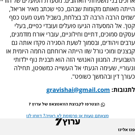
ארוכים בני משפחתי האהובים. מסעדת הפועלים של הוריי
הייתה מאותם מקומות שבהם, כפי שכתב מאיר אריאל,
'שמים הרבה הרבה לב בצלחת, בשביל מעט מעט כסף
קטן'. אל המסעדה הגיעו פועלים ועובדי כפיים, בעלי
עסקים סמוכים, דתיים וחילוניים, עוברי אורח מזדמנים,
ערבים ויהודים, ובסמוך לשעת הסגירה פקדו אותה גם
קבצנים ומוכי גורל שזו הייתה ארוחתם החמה היומית או
השבועית. המגוון האנושי הזה הוא תבנית נוף ילדותי
ונעוריי, שעימה הגעתי אל העשייה כמשפטן, תחילה
כעורך דין ובהמשך כשופט".
לתגובות:
gravishai@gmail.com
הצטרפו לקבוצת הוואטצאפ של ערוץ 7
מצאתם טעות או פרסומת לא ראויה? דווחו לנו
פנו אלינו