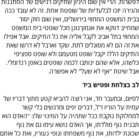
לפשרות. הרי אין שום היגיון שתיקים רגישים של הסתננות
והגירה יזכו לבלעדיות של שופטת אחת. זה לא עובד ככה
בבית המשפט המחוזי בירושלים, ואין שום חוק יסוד
שמחייב דווקא את אגמון־גונן מכל שופטי בית המשפט
המחוזי בתל אביב לקבל אליה את כל התיקים. אבל אפילו
את זה הם לא מסוגלים לתת. שקד וארבל לא דרשו שאת
התיקים הללו יקבל שופט מטעמם ולא שופט ספציפי
כלשהו, אלא שהם ינותבו לכמה שופטים באופן רנדומלי.
אבל שיטת "אף לא שעל" לא אפשרה.
לב בצלחת ופטיש ביד
לסיום, ובמעבר חד, אני רוצה להביא קטע מתוך דבריו של
עמית על הוריו ז"ל, דברים יפים ומרגשים בלי קשר
למחלוקת נוקבת ככל שתהיה על המינוי שלו: "האדם הוא
תבנית נוף מולדתו, אך האדם נושא עימו גם את נוף
שכונת ילדותו, את נוף משפחתו ונופי נעוריו, ואת כל אותם