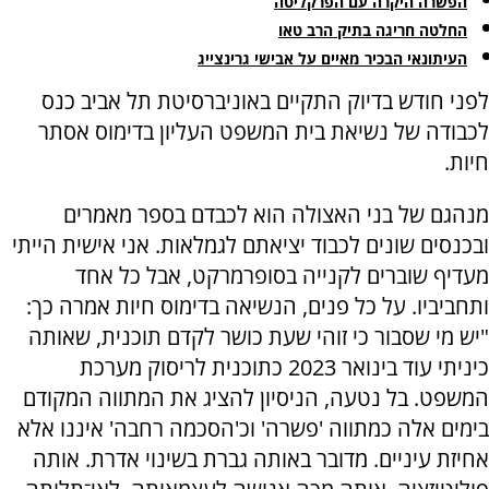
הפשרה היקרה עם הפרקליטה
החלטה חריגה בתיק הרב טאו
העיתונאי הבכיר מאיים על אבישי גרינצייג
לפני חודש בדיוק התקיים באוניברסיטת תל אביב כנס
לכבודה של נשיאת בית המשפט העליון בדימוס אסתר
חיות.
מנהגם של בני האצולה הוא לכבדם בספר מאמרים
ובכנסים שונים לכבוד יציאתם לגמלאות. אני אישית הייתי
מעדיף שוברים לקנייה בסופרמרקט, אבל כל אחד
ותחביביו. על כל פנים, הנשיאה בדימוס חיות אמרה כך:
"יש מי שסבור כי זוהי שעת כושר לקדם תוכנית, שאותה
כיניתי עוד בינואר 2023 כתוכנית לריסוק מערכת
המשפט. בל נטעה, הניסיון להציג את המתווה המקודם
בימים אלה כמתווה 'פשרה' וכ'הסכמה רחבה' איננו אלא
אחיזת עיניים. מדובר באותה גברת בשינוי אדרת. אותה