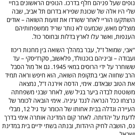
נופים שעל פניהם חלף בדרכו. הנופים הראשונים בחיי
שלי היו אלה של שכונת שפירא בדרום תל אביב, שבה
השתקעו הוריי לאחר ששרדו את זוועות השואה – אודים
מוצלים מאש, שכמעט לא נותר שריד ממשפחותיהם
הענפות, ואשר עלו לארץ בדלות ובחוסר כול.
"אבי, שמואל ז"ל, עבר במהלך השואה בין מחנות ריכוז
ועבודה – וביניהם בוכנוולד, פלאשוב, סקרז'יסקי – עד
ששוחרר על ידי הרוסים במאי 1945. גם אל מול הסבל
הרב שחווה אבי בתקופת השואה, הוא חיפש וראה תמיד
את הטוב שבאדם. אימי, הדסה אירנה ז"ל, נמצאה
משוטטת לבדה ביער בגיל שש, לאחר שבני משפחתה
נרצחו ככל הנראה לנגד עיניה. אימי הובאה לכומר של
העיירה וגדלה בבית אחותו של הכומר עד גיל 12, מבלי
לדעת על יהדותה. לאחר קום המדינה אותרה אימי בדרך
נס, הושבה לחיק היהדות, ובנתה בשתי ידיים בית במדינת
ישראל.