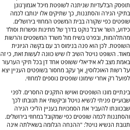
תופסק הבלעדיות שניתנה לשופטת מיכל אגמון־גונן
בתיקי הגירה והסתננות, כך שתיקים אלו ינותבו לכמה
שופטים כפי שקורה בבית המשפט המחוזי בירושלים.
כידוע, השר ארבל נוקט בדרך של מתינות ופשרות וסולד
מהתלהמות, ובפרט בשיח מול משרד המשפטים והרשות
השופטת. לכן הוא פנה בנימוס רב עם בקשה הגיונית
מאוד. השופט נויטל השיב לו שיש כוונה לעשות זאת, כי זה
באמת מצב לא אידיאלי ששופט אחד דן בכל תיקי הערעור
על רשות האוכלוסין, אך עקב מחסור בשופטים העניין יצא
לפועל רק אחרי שימונו שופטים נוספים למחוזי.
בינתיים מונו השופטים ואוישו התקנים החסרים. לפני
שבועיים פניתי לנשיא נויטל וביקשתי את תגובתו לכך
שבכוונתו להעביר את הסמכויות בעניין הליכי הגירה
והסתננות לכמה שופטים כפי שמקובל במחוזי בירושלים.
תגובת הנשיא נויטל: "ההנחה הגלומה בשאילתה אינה