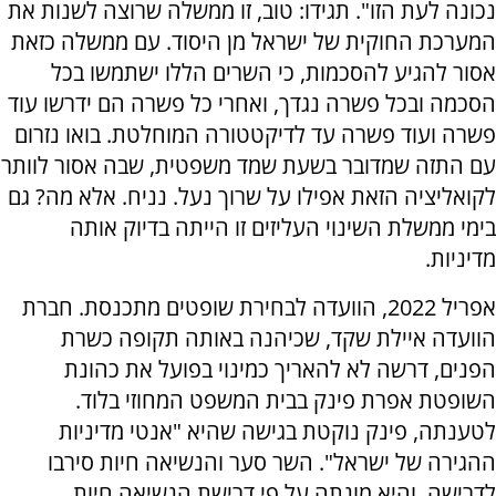
נכונה לעת הזו". תגידו: טוב, זו ממשלה שרוצה לשנות את
המערכת החוקית של ישראל מן היסוד. עם ממשלה כזאת
אסור להגיע להסכמות, כי השרים הללו ישתמשו בכל
הסכמה ובכל פשרה נגדך, ואחרי כל פשרה הם ידרשו עוד
פשרה ועוד פשרה עד לדיקטטורה המוחלטת. בואו נזרום
עם התזה שמדובר בשעת שמד משפטית, שבה אסור לוותר
לקואליציה הזאת אפילו על שרוך נעל. נניח. אלא מה? גם
בימי ממשלת השינוי העליזים זו הייתה בדיוק אותה
מדיניות.
אפריל 2022, הוועדה לבחירת שופטים מתכנסת. חברת
הוועדה איילת שקד, שכיהנה באותה תקופה כשרת
הפנים, דרשה לא להאריך כמינוי בפועל את כהונת
השופטת אפרת פינק בבית המשפט המחוזי בלוד.
לטענתה, פינק נוקטת בגישה שהיא "אנטי מדיניות
ההגירה של ישראל". השר סער והנשיאה חיות סירבו
לדרישה, והיא מונתה על פי דרישת הנשיאה חיות.