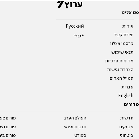
פנו אלינו
אודות
Pусский
יצירת קשר
عربية
פרסמו אצלנו
תנאי שימוש
מדיניות פרטיות
הצהרת נגישות
המייל האדום
עברית
English
מדורים
חדשות
העולם הערבי
פורום צע
מבזקים
תרבות ופנאי
פורום נשו
ביטחוני
ספורט
פורום בי