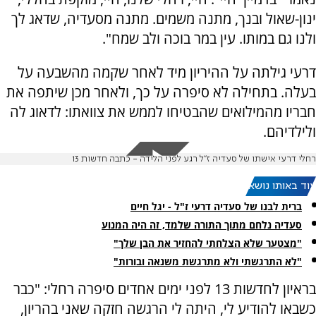
ינון-שאול ובנך, מתנה משמים. מתנה מסעדיה, שדאג לך
ולנו גם במותו. עין במר בוכה ולב שמח".
דרעי גילתה על ההיריון מיד לאחר שקמה מהשבעה על
בעלה. בתחילה לא סיפרה על כך, ולאחר מכן שיתפה את
חבריו מהמילואים שהבטיחו לממש את צוואתו: לדאוג לה
ולילדיהם.
רחלי דרעי אישתו של סעדיה ז״ל רגע לפני הלידה - כתבה חדשות 13
עוד באותו נושא:
ברית לבנו של סעדיה דרעי ז"ל - יגל חיים
סעדיה נלחם מתוך התורה שלמד, זה היה המנוע
"מצטער שלא הצלחתי להחזיר את הבן שלך"
"לא התרגשתי ולא מתרגשת משנאה ובורות"
בראיון לחדשות 13 לפני ימים אחדים סיפרה רחלי: "כבר
כשבאו להודיע לי, היתה לי הרגשה חזקה שאני בהריון,