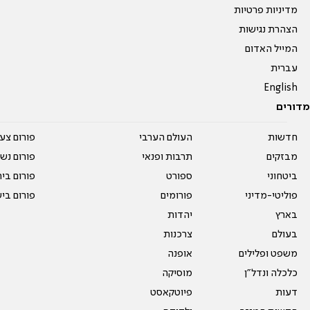
מדיניות פרטיות
הצהרת נגישות
המייל האדום
עברית
English
מדורים
חדשות
העולם הערבי
פורום צע
מבזקים
תרבות ופנאי
פורום נשו
ביטחוני
ספורט
פורום בי
פוליטי-מדיני
פורומים
פורום בי
בארץ
יהדות
בעולם
צרכנות
משפט ופלילים
אופנה
כלכלה ונדל"ן
מוסיקה
דעות
פיוטקאסט