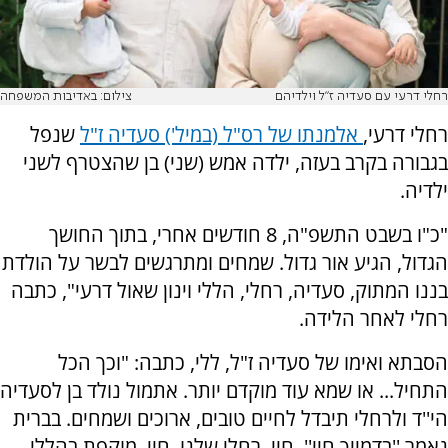
רחלי דרעי עם סעדיה ז"ל וילדיהם
צילום: באדיבות המשפחה
רחלי דרעי,
אלמנתו של רס"ל (במיל') סעדיה ז"ל
שנפל
בגבורה בקרב בעזה, ילדה אמש (שני) בן שהצטרף לשני
ילדיה.
"כ"ו בשבט התשפ"ה, 8 חודשים אחרי, בתוך החושך
הגדול, הגיע אור גדול. שמחים ומתרגשים לבשר על הולדת
בננו המתוק, סעדיה, רחלי, הללי וינון שאול דרעי", כתבה
רחלי לאחר הלידה.
הסבתא ואימו של סעדיה ז"ל, ללי, כתבה: "וכך הכל
התחיל... או שמא עוד מוקדם יותר. אתמול נולד בן לסעדיה
הי''ד ולרחלי תיבדל לחיים טובים, ארוכים ושמחים. בברית
נאמר ''בדמייך חיי''. חיי, רחלי שלנו, חיי, מוקפת בהללי,