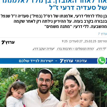
אור לאחר האובדן: בן נולד לאלמנתו
של סעדיה דרעי ז"ל
בן נולד לרחלי דרעי, אלמנתו של רס"ל (במיל') סעדיה ז"ל שנפל
בגבורה בקרב בעזה. על ההיריון גילתה רק לאחר שקמה
מהשבעה. ללי דרעי: "מתנה משמים"
ערוץ 7
פורסם:
25.02.25, 0:27
עודכן:
9:25
ללי דרעי
גבורת הנופלים - חרבות ברזל
סעדיה יעקב דרעי