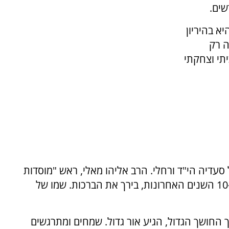
ים.
א בהיריון
ה רק
ור 6 חודשים. בכיתי וצחקתי
עדיה הי"ד ורחלי. הרב אליהו מאלי, ראש "מוסדות
מאירים ביפו", וראש הישיבה שבה למד סעדיה ב-10 השנים האחרונות, בירך את הברכות. שמו של
 חודשים אחרי, בתוך החושך הגדול, הגיע אור גדול. שמחים ומתרגשים