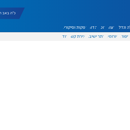
כ"ה באב תשפ"ו |
 ונדל"ן
דעות
אוכל
יהדות
הפקות וסיקורים
ספורט
פורומים
אתר ישיבה
יצירת קשר
עוד