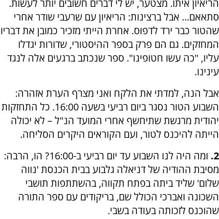
הריאיון איתו. מצטער, יש לי דברים חשובים יותר לעשות.
סתאאם... אבל ברצינות: הריאיון עם שרעבי שודר אחרי
שהטור כבר ירד לדפוס. אחרת הייתי מזכיר כמובן את דבריו
המחזקים. גם הם פרק בספר ההיסטורי, שדורות יגדלו
עליו, "כה עשו חטופינו". ספר שנכתב ברגעים אלה לנגד
עינינו.
אבל הנה, למדתי את הלקח ואני מצרף הערת אזהרה:
השבוע הטור נסגר ביום רביעי בשעה 16:00. כל התחזקות
יהודית מרגשת שתיחשף אחרי המועד הנ"ל – לא יכולה
הייתה להיכנס לטור, ועם הקוראים היקרים הסליחה.
2.
ומה היה לנו השבוע עד יום רביעי ב-16:00? הו, הרבה:
מסיבת ההודיה של דניאלה גלבוע בבית הכנסת 'נווה
שלום' שליד ביתה בפתח תקווה, בהשתתפות תושבי
השכונה ואברכי הכולל שם, בריקודים עם ספר התורה
שהוכנס לזכותה בעודה בשבי.