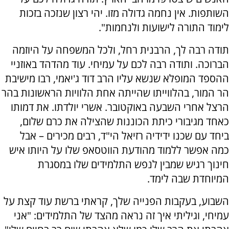
השותפות. אין נחמה גדולה מזו. יהי רצון שנזכה בזכות
לימוד התורה לישועות ולנחמות".
תודה רבה לך, הרבנית רחל, ולכל המשפחה על היוזמה
הברוכה. ותודה רבה לכם על עמיחי. עוד מהדהד באוזניי
ההספד המופלא שנשא עליו הרב דוד ג'יאמי, רבו מישיבת
הר המור, בהלווייתו שהייתה אחת הלוויות הראשונות בהר
הרצל אחרי השבעה באוקטובר. אשרי יולדתו. את דמותו
כאחד מגיבורי כיתת הכוננות שהצילה את כרם שלום,
ביחד עם שכנו ידידיה רזיאל הי"ד, רבים מכירים – אבל
כמה אפשר ללמוד מהודעת הווטסאפ שלו על היותו איש
חינוך רגיש שמבין לנפש התלמידים שלו במסגרת
המיוחדת שבה לימד.
השבוע, בעקבות הפנייה שלך, קראתי ברשת עוד קצת על
עמיחי, וגיליתי איך זה נראה מהצד של התלמידים: "אני