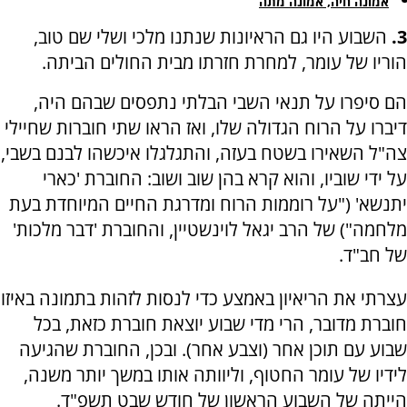
אמונה חיה, אמונה מתה
3.
השבוע היו גם הראיונות שנתנו מלכי ושלי שם טוב,
הוריו של עומר, למחרת חזרתו מבית החולים הביתה.
הם סיפרו על תנאי השבי הבלתי נתפסים שבהם היה,
דיברו על הרוח הגדולה שלו, ואז הראו שתי חוברות שחיילי
צה"ל השאירו בשטח בעזה, והתגלגלו איכשהו לבנם בשבי,
על ידי שוביו, והוא קרא בהן שוב ושוב: החוברת 'כארי
יתנשא' ("על רוממות הרוח ומדרגת החיים המיוחדת בעת
מלחמה") של הרב יגאל לוינשטיין, והחוברת 'דבר מלכות'
של חב"ד.
עצרתי את הריאיון באמצע כדי לנסות לזהות בתמונה באיזו
חוברת מדובר, הרי מדי שבוע יוצאת חוברת כזאת, בכל
שבוע עם תוכן אחר (וצבע אחר). ובכן, החוברת שהגיעה
לידיו של עומר החטוף, וליוותה אותו במשך יותר משנה,
הייתה של השבוע הראשון של חודש שבט תשפ"ד.