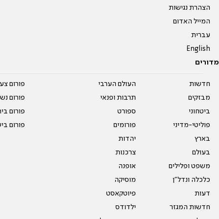
הצהרת נגישות
המייל האדום
עברית
English
מדורים
חדשות
העולם הערבי
פורום צע
מבזקים
תרבות ופנאי
פורום נשו
ביטחוני
ספורט
פורום בי
פוליטי-מדיני
פורומים
פורום בי
בארץ
יהדות
בעולם
צרכנות
משפט ופלילים
אופנה
כלכלה ונדל"ן
מוסיקה
דעות
פיוטקאסט
חדשות המגזר
ילדודס