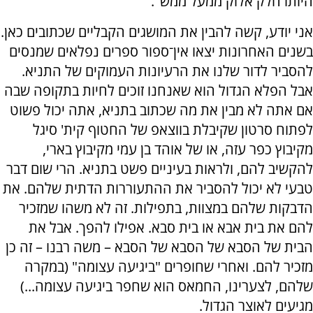
היותו חלק אלוק ממעל ממש".
אני יודע, קשה להבין את המושגים הקבליים שכתובים כאן.
בשנים האחרונות יצאו אין־ספור ספרים נפלאים שמנסים
להסביר לדור שלנו את הרעיונות העמוקים של התניא.
אבל הפלא הגדול הוא שאנחנו זוכים לחיות בתקופה שבה
אם אתה לא מבין את מה שכתוב בתניא, אתה יכול פשוט
לפתוח סרטון שקיבלת בווצאפ של החטוף קית' סיגל
מקיבוץ כפר עזה, או של אוהד בן עמי מקיבוץ בארי,
להקשיב להם, ולראות בעיניים פשט בתניא. הרי שום דבר
טבעי לא יכול להסביר את ההתעוררות הדתית שלהם. את
הדבקות שלהם במצוות, בתפילות. זה לא משהו שמזכיר
להם את בית אבא או בית סבא. אפילו להפך. אבל את
הבית של הסבא של הסבא של הסבא – משה רבנו – זה כן
מזכיר להם. ואחרי שחופרים "ביגיעה עצומה" (במקרה
שלהם, לצערינו, החמאס הוא שחפר ביגיעה עצומה...)
מגיעים לאוצר הגדול.