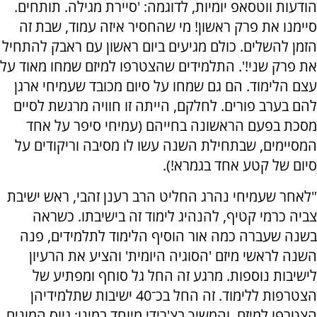
הודעות ווטסאפ יומיות, לדוגמה: 'סיירת מגילה. תותחים.
סיימנו את פרק ראשון! מי שהחסיר איזה עמוד, שבת זה
הזמן להשלים. כולם מגיעים ביום ראשון עם ראבק להתחיל
את פרק שני!'. התלמידים שהצטרפו למיזם שמחו מאוד על
עצם הלימוד. הם גם שמחו על סיום מכובד שעמיחי ארגן
להם בערב פורים. לחלקם, הייתה זו חוויה מרגשת לסיים
מסכת בפעם הראשונה בחייהם (עמיחי סיפר על אחד
המסיימים, שבתחילת השנה עשו לו מסיבה וריקודים על
סיום של קטע אחד בגמרא!).
"לאחר שעמיחי נהרג החליט הרב רענן זהבי, ראש ישיבת
צביה כרמי קטיף, להנהיג לימוד זה בישיבתו. כשראה
בשנה שעברה כמה אור הוסיף הלימוד לתלמידים, פנה
השנה לראשי מיזם 'הסוגיה היומית' והציע את הרעיון
לישיבות נוספות. מרגע זה החל גל סוחף ומפתיע של
הצטרפות ללימוד. זה החל בכ־40 ישיבות שתלמידיהן
הצטרפו למיזם, והמשיך בצ'רידי מיוחד במינו: גיוס המונים