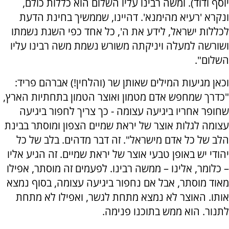
יוסף ודוד). ומשה רבינו עליו השלום הוא כללות כולם,
ונקרא 'רעיא מהימנא'. דהיינו, שממשיך בחינת הדעת
לכללות ישראל, לידע את ה', כל אחד כפי השגת נשמתו
ושורשה למעלה ויניקתה משורש נשמת משה רבינו עליו
השלום".
וכאן מגיעות המילים שאותן שר (והלחין!) אברהם פריד:
"כדרך שמחפש אדם מטמון ואוצר הטמון בתחתיות הארץ,
שחופר אחריו ביגיעה עצומה - כך צריך לחפור ביגיעה
עצומה לגלות אוצר של יראת שמיים הצפון ומוסתר בבינת
הלב של כל אדם מישראל". זה דבר מדהים. בלב של כל
יהודי יש באופן טבעי אוצר של יראת שמיים. זה הגיע אליו
– כלומר, אלינו – ממשה רבינו. לפעמים זה מוסתר, אפילו
מאוד מוסתר, אבל אם נחפור ביגיעה עצומה, בסוף נמצא
אותו. האוצר לא נמצא מתחת לגשר, ואפילו לא מתחת
לתנור. הוא ממש בתוכנו פנימה.