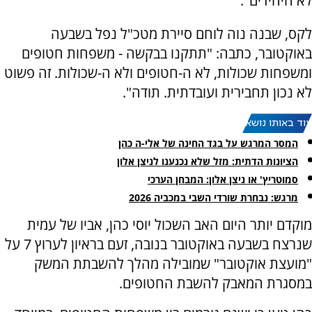
לא היחידים".
לקס, שבנה נוה לוחם סיירת מטכ"ל נפל בשבעה
באוקטובר, כתבה: "תתקנו בבקשה - משפחות חטופים
ומשפחות שכולות, לא ה-חטופים ולא ה-שכולות. זה פשוט
לא נכון תחבירית ועובדתית. תודה".
עוד באותו נושא:
המסר המרגש על בגד החינה של אלי-ה כהן
הציונות הדתית: מזל שלא נכנענו לניצן אלון
סמוטריץ' או ניצן אלון: המבחן הערכי
מרגש: נבחרת שורדי השבי במכביה 2026
מוקדם יותר היום האב השכול יוסי כהן, אביו של עמית
שנרצח בשבעה באוקטובר בנובה, זעם בראיון לערוץ 7 על
"מועצת אוקטובר" שמובילה מהלך להשבתת המשק
במסגרת המאבק להשבת החטופים.