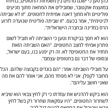
כהן טען כי ישנם גורמים בין משפחות החטופים, במיוחד
במועצת אוקטובר, שמובילים את המחאה מתוך מניעים
פוליטיים ולא מתוך דאגה אמיתית לחטופים. "זו לא שביתה
לגיטימית", אמר בכעס. "זו שביתה פוליטית שנועדה לזרוע
הרס במדינה ובחברה הישראלית".
הוא לא חסך בביקורת וטען כי השביתה לא תוביל לשום
פתרון אמיתי למצב החטופים. "האם השביתה הזאת
תחזיר את החטופים? לא. זה רק יפגע בנו, בעם ישראל,
ובסופו של דבר גם בחטופים עצמם".
על מובילי השביתה אמר: "הם בוגדים בקבוצה שלהם. הכל
מחובר לקפלן. אני לא מפחד מהם, אני אומר להם את מה
שאני חושב עליהם".
הוא ביקש להדגיש את עמדתו כי רק לחץ צבאי הוא שיביא
לשחרור החטופים. "היו עסקאות שחרור רק בשל לחץ
צבאי שהוביל את החמאס להניף דגל לבן".