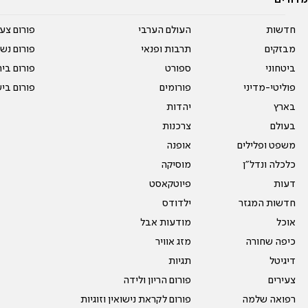
חדשות
העולם הערבי
פורום צע
מבזקים
תרבות ופנאי
פורום נשו
ביטחוני
ספורט
פורום בי
פוליטי-מדיני
פורומים
פורום בי
בארץ
יהדות
בעולם
צרכנות
משפט ופלילים
אופנה
כלכלה ונדל"ן
מוסיקה
דעות
פיוטקאסט
חדשות המגזר
ילדודס
אוכל
מודעות אבל
כיפה שחורה
מזג אוויר
דיגיטל
תגיות
צעירים
פורום הריון ולידה
רפואה שלמה
פורום לקראת נישואין וזוגיות