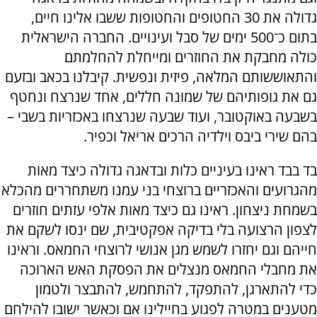
גדולה את 30 החטופים והחטופות ששבו אלינו חיים,
בתום כ־500 ימים של סבל ועינויים. החברה הישראלית
כולה מחבקת את החוזרים ומייחלת להחלמתם
והתאוששותם המלאה, פיזית ונפשית. קיבלנו בכאב ובזעם
גם את גופותיהם של שמונה חללים, אחד שנרצח ונחטף
בשבעה באוקטובר, ועוד שבעה שנרצחו באכזריות בשבי –
בהם שירי ביבס וילדיה הרכים אריאל וכפיר.
בד בבד ראינו בעיניים כלות ובדאגה גדולה כיצד מאות
מהגרועים והאכזריים ברוצחי בני עמנו משתחררים מהכלא
בשמחת ניצחון. ראינו גם כיצד מאות אלפי עזתים חוזרים
לצפון הרצועה בלי בדיקה אפקטיבית, שם ינסו לשקם את
חייהם וגם יחזרו לשמש מגן אנושי לרוצחי החמאס. וראינו
את מחבלי החמאס מנצלים את הפסקת האש הארוכה
כדי להתארגן, להתפקד, להתחמש, להתבצר ולטמון
מטענים במטרה לפגוע בחיילינו אם וכאשר ישובו להילחם