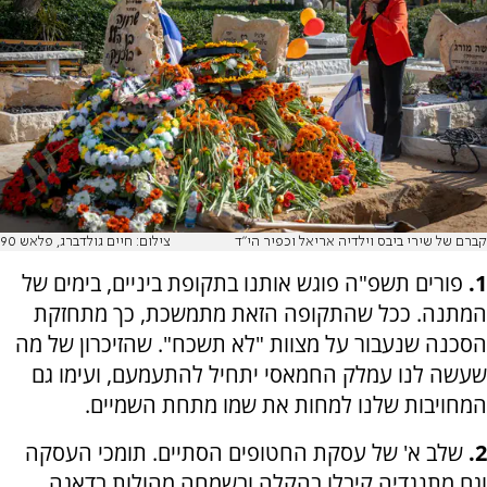
קברם של שירי ביבס וילדיה אריאל וכפיר הי"ד
צילום: חיים גולדברג, פלאש 90
1.
פורים תשפ"ה פוגש אותנו בתקופת ביניים, בימים של
המתנה. ככל שהתקופה הזאת מתמשכת, כך מתחזקת
הסכנה שנעבור על מצוות "לא תשכח". שהזיכרון של מה
שעשה לנו עמלק החמאסי יתחיל להתעמעם, ועימו גם
המחויבות שלנו למחות את שמו מתחת השמיים.
2.
שלב א' של עסקת החטופים הסתיים. תומכי העסקה
וגם מתנגדיה קיבלו בהקלה ובשמחה מהולות בדאגה