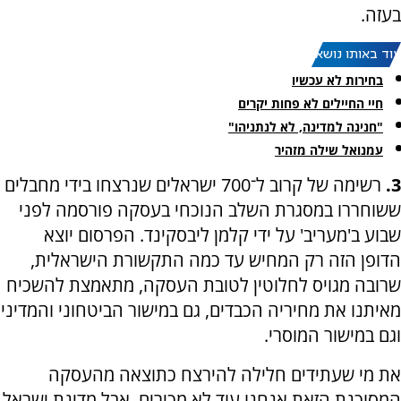
בעזה.
עוד באותו נושא:
בחירות לא עכשיו
חיי החיילים לא פחות יקרים
"חנינה למדינה, לא לנתניהו"
עמנואל שילה מזהיר
3.
רשימה של קרוב ל־700 ישראלים שנרצחו בידי מחבלים
ששוחררו במסגרת השלב הנוכחי בעסקה פורסמה לפני
שבוע ב'מעריב' על ידי קלמן ליבסקינד. הפרסום יוצא
הדופן הזה רק המחיש עד כמה התקשורת הישראלית,
שרובה מגויס לחלוטין לטובת העסקה, מתאמצת להשכיח
מאיתנו את מחיריה הכבדים, גם במישור הביטחוני והמדיני
וגם במישור המוסרי.
את מי שעתידים חלילה להירצח כתוצאה מהעסקה
המסוכנת הזאת אנחנו עוד לא מכירים. אבל מדינת ישראל