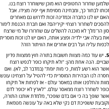
שלמען שחרור החטופים הוא מוכן שישוחרר רוצח בנו.
זכותו לבחור כך, ומבחינה מסוימת אף יפה מצידו. אבל
האם יש לנו כחברה וכמדינה זכות לדרוש גם מאחרים
להסכים לשחרור רוצחי יקיריהם? ואם חברת הכנסת לימור
סון הר־מלך לא מוכנה להשלים עם שחרורו של מי שרצח
את בעלה אבי ילדיה ופצע אותה, האם יש לנו זכות מוסרית
לכפות עליה ועל רבים אחרים את הוויתור הזה?
5.
יש עוד כמה מצוות חשובות בתורה חוץ ממצוות פדיון
שבויים. הנה אחת מהן: "ולא תיקחו כופר לנפש רוצח
אשר הוא רשע למות, כי מות יומת" (במדבר לב, לא). ואם
חסרה לנו הבהירות המוסרית כדי להטיל על רוצחינו עונש
מוות והחלפנו אותו במאסר עולם - אז לפחות אל תיקחו
כופר לשחרר רוצח ממאסר עולם. "לארץ לא יכופר לדם
אשר שופך בה כי אם בדם שופכו", מלמדת אותנו התורה,
וקובעת ששפיכת דם נקי שלא באה על עונשה מטמאת