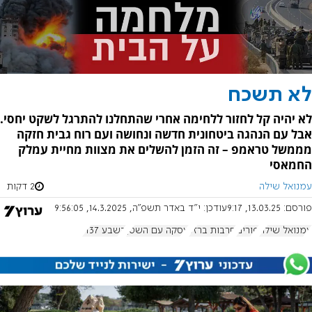
לא תשכח
לא יהיה קל לחזור ללחימה אחרי שהתחלנו להתרגל לשקט יחסי.
אבל עם הנהגה ביטחונית חדשה ונחושה ועם רוח גבית חזקה
מממשל טראמפ – זה הזמן להשלים את מצוות מחיית עמלק
החמאסי
עמנואל שילה
2 דקות
פורסם:
13.03.25, 9:17
עודכן:
י"ד באדר תשפ"ה, 14.3.2025, 9:56:05
עמנואל שילה
פורים
חרבות ברזל
עסקה עם השטן
בשבע 1137