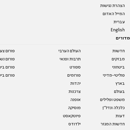
הצהרת נגישות
המייל האדום
עברית
English
מדורים
חדשות
העולם הערבי
פורום צע
מבזקים
תרבות ופנאי
פורום נשו
ביטחוני
ספורט
פורום בי
פוליטי-מדיני
פורומים
פורום בי
בארץ
יהדות
בעולם
צרכנות
משפט ופלילים
אופנה
כלכלה ונדל"ן
מוסיקה
דעות
פיוטקאסט
חדשות המגזר
ילדודס