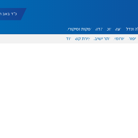
כ"ד באב תשפ"ו |
 ונדל"ן
דעות
אוכל
יהדות
הפקות וסיקורים
ספורט
פורומים
אתר ישיבה
יצירת קשר
עוד