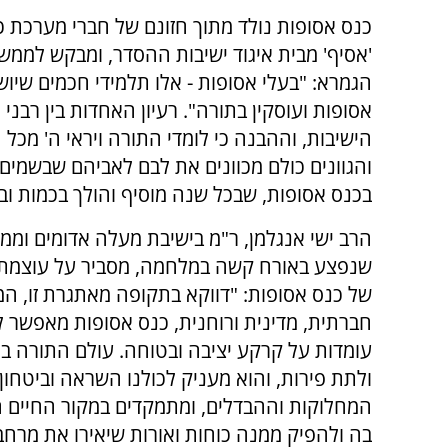
כנס אסופות נולד מתוך חזונם של חברי מערכת 
'אסיף' מבית איגוד ישיבות ההסדר, ומבקש לממש
הגמרא: "בעלי אסופות - אלו תלמידי חכמים שיוש
אסופות ועוסקין בתורה". רעיון האחדות בין רבני 
הישיבות, וההבנה כי לומדי התורה ויראי ה' מכל 
והגוונים כולם מכוונים את לבם לאביהם שבשמי
בכנס אסופות, שבכל שנה מוסיף והולך בכמות ובא
הרב ישי אנגלמן, ר"מ בישיבת מעלה אדומים וממי
שנפצע באורח קשה במלחמה, מסביר על עוצמתו 
של כנס אסופות: "דווקא בתקופה מאתגרת זו, ה
חברתית, מדינית ורוחנית, כנס אסופות מאפשר ל
עומדות על קרקע יציבה ובטוחה. עולם התורה בכ
ולתת פירות, והוא מעניק לכולנו השראה וביטחו
המחלוקות וההבדלים, ומתמקדים במקור החיים ה
בה ולהפיק ממנה כוחות ואורות שיאירו את מרחב