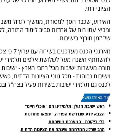
כנס 'אסופות' החמישי - האירוע המרכזי של עולם
הציוני-דתי.
האירוע, שכבר הפך למסורת, ממשיך לגדול משנ
ומביא עמו רוח של אחדות סביב לימוד התורה, לק
של 'זמן חורף' בישיבות.
מארגני הכנס מעדכנים בשיחה ע
להשתתף השנה מעל לשלושת אלפים תלמידי ישיב
תורה מעשרות ישיבות מכל רחבי הארץ - ישיבות 
וישיבות גבוהות - מכל גווני הציונות הדתית, כ
לכנס גם תלמידי ישיבות בשירות פעיל בצה"ל ובמי
עוד באותו נושא:
ראש ישיבת הגולן: תלמידינו הם "אוכלי חיים"
הצבא יודע שנדרשת הפרדה, יימצאו פתרונות
בלי ביקורת - המערכת מושחתת
הרב שרלו: המלחמה שינתה את הציונות הדתית