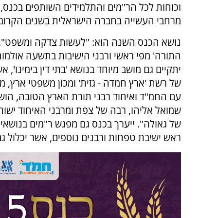
וכוחות לכל הר"מים והתלמידים השותפים בכנס, 
מרחבי העשייה בחברה הישראלית בשנים הקרובו
נושא הכנס השנה הוא: "לעשות צדקה ומשפט". ב
התורה' מפי ראשי ורבני הישיבות בתשעה אולמות
יתקיים גם מושב מיוחד בנושא 'בתי דין בימינו', 
של רשת 'ארץ חמדה - גזית' ומכון משפטי ארץ, מ
עם החמ"ד ואיחוד רבני תורת הארץ הטובה, הוש
שמואל אליהו, רבה של צפת ומרבני האיחוד ישוח
של גאולה". ייערך בכנס גם מפגש ר"מים בנושאים
ראש ישיבת טפחות ורבנים נוספים, אשר יכלול גם ז