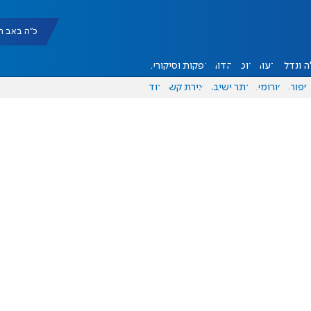
כ"ה באב תשפ"ו |
 ונדל"ן
דעות
אוכל
יהדות
הפקות וסיקורים
ספורט
פורומים
אתר ישיבה
יצירת קשר
עוד