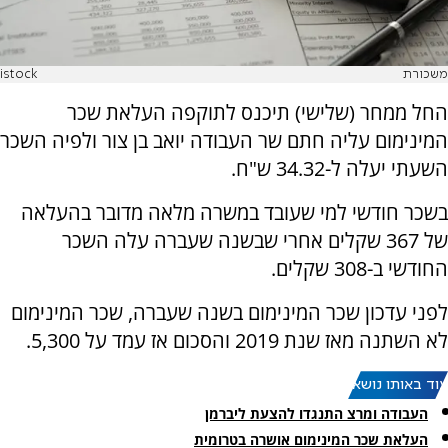
משכורת
istock
החל ממחר (שלישי) תיכנס לתוקפה העלאת שכר
המינימום עליה חתם שר העבודה יואב בן צור ולפיה השכר
השעתי יעלה ל-34.32 ש"ח.
בשכר חודשי למי שעובד במשרה מלאה מדובר בהעלאה
של 367 שקלים אחרי שבשנה שעברה עלה השכר
החודשי ב-308 שקלים.
לפני עדכון שכר המינימום בשנה שעברה, שכר המינימום
לא השתנה מאז שנת 2019 והסכום אז עמד על 5,300.
עוד באותו נושא:
העבודה ומרצ התנגדו להצעת ליברמן
העלאת שכר המינימום אושרה בטרומית