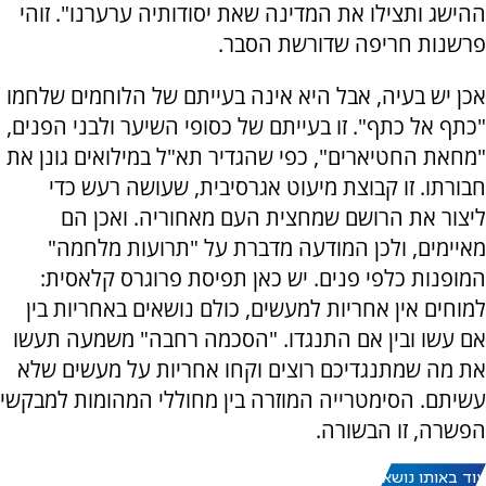
ההישג ותצילו את המדינה שאת יסודותיה ערערנו". זוהי
פרשנות חריפה שדורשת הסבר.
אכן יש בעיה, אבל היא אינה בעייתם של הלוחמים שלחמו
"כתף אל כתף". זו בעייתם של כסופי השיער ולבני הפנים,
"מחאת החטיארים", כפי שהגדיר תא"ל במילואים גונן את
חבורתו. זו קבוצת מיעוט אגרסיבית, שעושה רעש כדי
ליצור את הרושם שמחצית העם מאחוריה. ואכן הם
מאיימים, ולכן המודעה מדברת על "תרועות מלחמה"
המופנות כלפי פנים. יש כאן תפיסת פרוגרס קלאסית:
למוחים אין אחריות למעשים, כולם נושאים באחריות בין
אם עשו ובין אם התנגדו. "הסכמה רחבה" משמעה תעשו
את מה שמתנגדיכם רוצים וקחו אחריות על מעשים שלא
עשיתם. הסימטרייה המוזרה בין מחוללי המהומות למבקשי
הפשרה, זו הבשורה.
עוד באותו נושא: