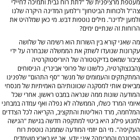
מעטפת מרציפנית של "לתת רוח גבית ותמיכה לחיילי
צה"ל ולכוחות הביטחון" ו"למען המדינה היקרה שלנו
ולמען ילדינו". מילים נוטפות דבש. מי כאן שמלהיט את
הרוחות זה שנתיים ימים?
מה שאני קורא בין השורות הוא רשימה של שלושה
עקרונות שנועדו לשתק את הממשלה שנבחרה על ידי
ציבור שמאס בדיקטטורה של היוריסטוקרטיה
(הבגצוקרטיה, כלשונו של פרופ' אבינרי). הניסוחים
המתקתקים והעמומים של מנשר "סף התהום" שלפנינו
מביאים אותי למסקנה שכוונותיהם האמיתיות של מנסחי
המודעה שונות ממה שנראה במבט ראשון. אחרי שכל
איומי המרד כשלו, הממשלה לא נפלה ואף עמדה במבחני
המלחמה, מרד האליטות והתקציב, הקריאה לכל הצדדים
למנוע פילוג היא ביטוי למתקפה חדשה בגישת "הגישה
העקיפה". מי הם יוזמי המודעה שממנה נוטפת רוח
הפרוגרס והמריחה? איני יודע, אך יש בארץ מועמדים