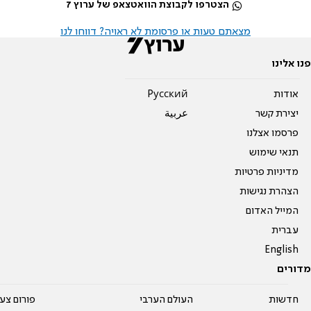
הצטרפו לקבוצת הוואטצאפ של ערוץ 7
מצאתם טעות או פרסומת לא ראויה? דווחו לנו
פנו אלינו
אודות
Pусский
יצירת קשר
عربية
פרסמו אצלנו
תנאי שימוש
מדיניות פרטיות
הצהרת נגישות
המייל האדום
עברית
English
מדורים
חדשות
העולם הערבי
פורום צע