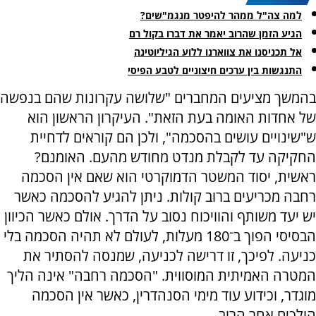
למה צה"ל ממהר להיפטר מנגמ"שים?
הגיע הזמן שהרוב יאמר את דברו בקול רם
אל תכניסנו את צווארנו ללוע הגיליוטינה
התנגשות בין ערכים חיצוניים לטבע הפיסי
בהמשך מציעים המחברים "שלושה עקרונות שהם בנפשה
של אחדות האומה בעת הזאת". העיקרון הראשון הוא
ש"שינויים עושים בהסכמה", ולכן הם קוראים לדחיית
החקיקה עד לקבלת מנדט מחודש מהעם. האומנם?
ראשית, יסוד המשטר הדמוקרטי הוא שאם אין הסכמה
רחבה מכריעים ברוב קולות. ניתן להגיע להסכמה כאשר
יש יעד משותף והוויכוח נסוב על הדרך. אולם כאשר הכיוון
הבסיסי הפוך ב־180 מעלות, לעולם לא תהיה הסכמה בלי
כניעה. לפיכך, זו דרישה לכניעה, שמנסה להסתיר את
המטרה האמיתית המוסווית. "הסכמה רחבה" אינה הליך
מוגדר, וכידוע עוד מימי הסנהדרין, כאשר אין הסכמה
הולכים אחר הרוב.