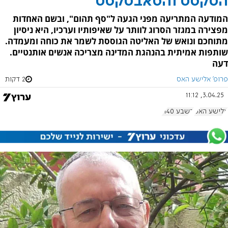
הטקסט והסאבטקסט
המודעה המתריעה מפני הגעה ל"סף תהום", ובשם האחדות
מפצירה במגזר הסרוג לוותר על שאיפותיו וערכיו, היא ניסיון
מתוחכם ונואש של האליטה הגוססת לשמר את כוחה ומעמדה.
שותפות אמיתית בהנהגת המדינה מצריכה אנשים אותנטיים.
דעה
פרופ' אלישע האס
2 דקות
3.04.25, 11:12
אלישע האס
בשבע 1140