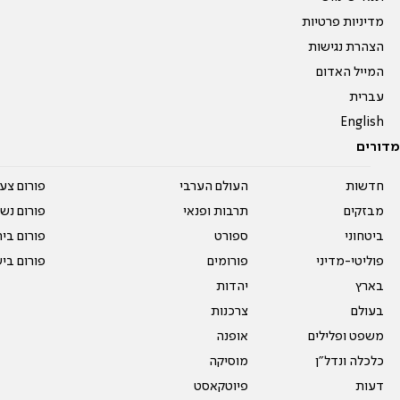
מדיניות פרטיות
הצהרת נגישות
המייל האדום
עברית
English
מדורים
חדשות
העולם הערבי
פורום צע
מבזקים
תרבות ופנאי
פורום נשו
ביטחוני
ספורט
פורום בי
פוליטי-מדיני
פורומים
פורום בי
בארץ
יהדות
בעולם
צרכנות
משפט ופלילים
אופנה
כלכלה ונדל"ן
מוסיקה
דעות
פיוטקאסט